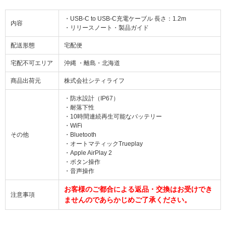
・USB-C to USB-C充電ケーブル 長さ：1.2m
内容
・リリースノート・製品ガイド
配送形態
宅配便
宅配不可エリア
沖縄 ・離島・北海道
商品出荷元
株式会社シティライフ
・防水設計（IP67）
・耐落下性
・10時間連続再生可能なバッテリー
・WiFi
その他
・Bluetooth
・オートマティックTrueplay
・Apple AirPlay 2
・ボタン操作
・音声操作
お客様のご都合による返品・交換はお受けでき
注意事項
ませんのであらかじめご了承ください。