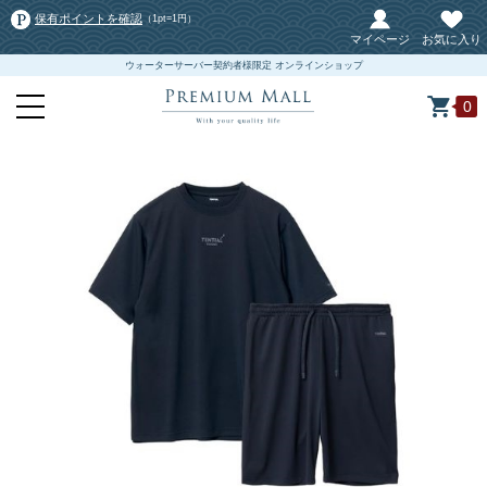
保有ポイントを確認
（1pt=1円）
マイページ
お気に入り
ウォーターサーバー契約者様限定 オンラインショップ
0