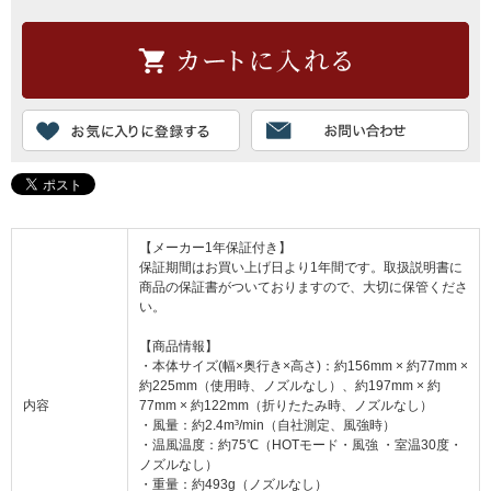
【メーカー1年保証付き】
保証期間はお買い上げ日より1年間です。取扱説明書に
商品の保証書がついておりますので、大切に保管くださ
い。
【商品情報】
・本体サイズ(幅×奥行き×高さ)：約156mm × 約77mm ×
約225mm（使用時、ノズルなし）、約197mm × 約
内容
77mm × 約122mm（折りたたみ時、ノズルなし）
・風量：約2.4m³/min（自社測定、風強時）
・温風温度：約75℃（HOTモード・風強 ・室温30度・
ノズルなし）
・重量：約493g（ノズルなし）