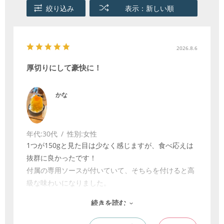
絞り込み
表示：新しい順
2026.8.6
厚切りにして豪快に！
かな
年代:
30代
性別:
女性
1つが150gと見た目は少なく感じますが、食べ応えは
抜群に良かったです！
付属の専用ソースが付いていて、そちらを付けると高
級な味わいになりました。
サラダの上に並べてソースをかけて野菜と一緒に食べ
続きを読む
るも良しです。
ソースがなくても、ローストビーフに味が付いている