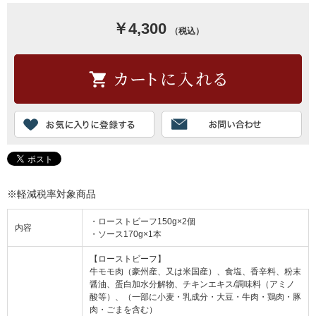
￥4,300
（税込）
※軽減税率対象商品
・ローストビーフ150g×2個
内容
・ソース170g×1本
【ローストビーフ】
牛モモ肉（豪州産、又は米国産）、食塩、香辛料、粉末
醤油、蛋白加水分解物、チキンエキス/調味料（アミノ
酸等）、（一部に小麦・乳成分・大豆・牛肉・鶏肉・豚
肉・ごまを含む）