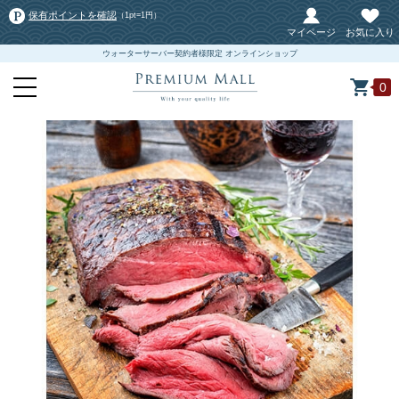
保有ポイントを確認
（1pt=1円）
マイページ
お気に入り
ウォーターサーバー契約者様限定 オンラインショップ
0