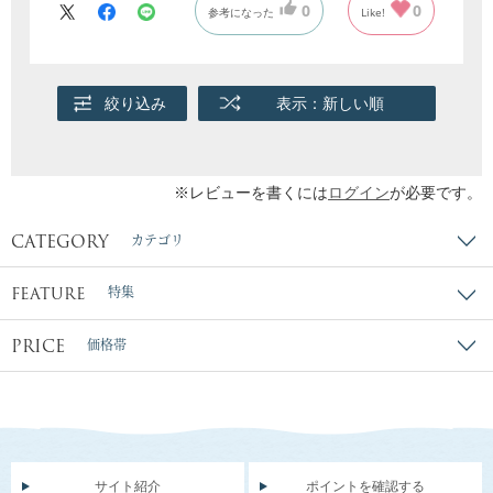
0
0
参考になった
Like!
のでそのまま食べても美味しかったです！
薄く切らずにそのまま齧り付くという夢も叶いました
(´˘`＊)
冷凍から、12~24時間かけて冷蔵でゆっくり戻すとお
絞り込み
表示：新しい順
肉の歯ごたえも良かったです。
また購入したいです！今度は、4つくらい注文してウ
ハウハしたいです！
※レビューを書くには
ログイン
が必要です。
CATEGORY
カテゴリ
FEATURE
特集
PRICE
価格帯
サイト紹介
ポイントを確認する