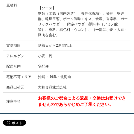
原材料
【ソース】
糖類（水飴（国内製造）、異性化液糖）、醤油、醸造
酢、乾燥玉葱、ポーク調味エキス、食塩、香辛料、ガー
リックパウダー、鰹節パウダー/調味料（アミノ酸
等）、香料、着色料（ウコン）、（一部に小麦・大豆・
豚肉を含む）
賞味期限
到着日から2週間以上
アレルゲン
小麦、乳
配送形態
宅配便
宅配不可エリア
沖縄 ・離島・北海道
商品出荷元
大和食品株式会社
お客様のご都合による返品・交換はお受けでき
注意事項
ませんのであらかじめご了承ください。