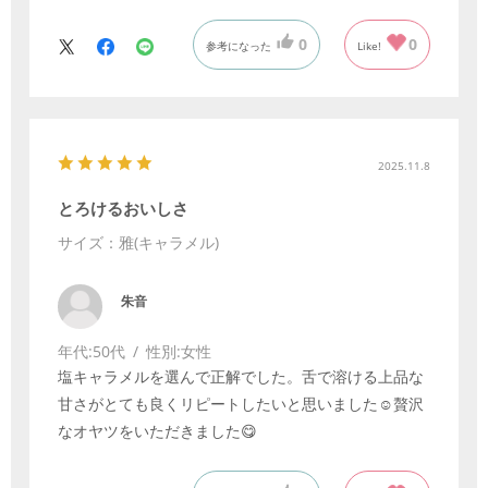
0
0
参考になった
Like!
2025.11.8
とろけるおいしさ
サイズ：雅(キャラメル)
朱音
年代:
50代
性別:
女性
塩キャラメルを選んで正解でした。舌で溶ける上品な
甘さがとても良くリピートしたいと思いました☺️贅沢
なオヤツをいただきました😋