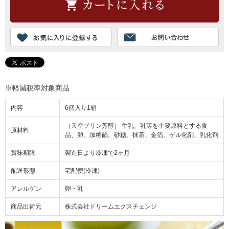
※軽減税率対象商品
内容
6個入り1箱
（天空プリン芳醇） 牛乳、乳等を主要原料とする食
原材料
品、卵、加糖餡、砂糖、抹茶、金箔、ゲル化剤、乳化剤
賞味期限
製造日より冷凍で2ヶ月
配送形態
宅配便(冷凍)
アレルゲン
卵・乳
商品出荷元
株式会社ドリームエクスチェンジ