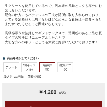
生クリームを使用しているので、乳本来の風味とコクも存分にお
楽しみいただけます。
配合の仕方にもパティシエの工夫が随所に取り入れられており、
とても冷凍商品とは思えないほどなめらかな食感は一度食べると
また食べたくなること間違いなしです。
高級感漂う金箔押しのギフトボックスで、透明感のある上品な瓶
タイプの容器にリニューアルしたことで
大切な方へのギフトとしても大変ご好評いただいております！
商品を選択してください
雅(キャラ
芳醇(抹
潮(塩バニ
アソート
メル)
茶)
ラ)
選択された商品：
芳醇(抹茶)
￥4,200
（税込）