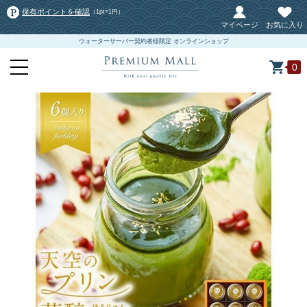
保有ポイントを確認
（1pt=1円）
マイページ
お気に入り
ウォーターサーバー契約者様限定 オンラインショップ
0