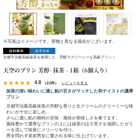
※写真はイメージです。実物と異なる場合がございます。
京都宇治最高級抹茶を使用した、芳醇でクリーミーな高級プリン！
天空のプリン 芳醇- 抹茶 - 1箱（6個入り）
4.8
（23件）
レビューを見る
抹茶の深い味わいに漉し餡の甘さがマッチした和テイストの濃厚
プリン
京都宇治最高級抹茶の芳醇な香りと生クリームのクリーミーな味
わいが十分に楽しめ、
さらに漉し餡の独特の甘味・風味が美味しさを奏でます。
風味豊かで濃厚なプリンの上には抹茶のほろ苦さを強調したゼリ
ーを流して味覚にメリハリを付け、
男女問わず老若男女に愛される味に仕上げています。