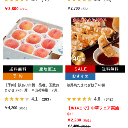
￥3,800
￥2,700
（税込）
（税込）
【予約】訳あり白桃 品種、玉数お
淡路島たまねぎ餃子40個
まかせ 2kg ○秀 ※出荷時期：7月下
旬～9月上旬
4.1
4.6
（283）
（342）
￥4,200
【8/14まで】中華フェア実施
（税込）
中！
￥2,280
（税込）
￥2,480
（税込）