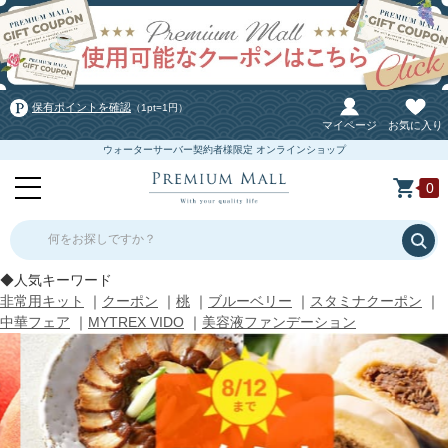
保有ポイントを確認
（1pt=1円）
マイページ
お気に入り
ウォーターサーバー契約者様限定 オンラインショップ
0
何をお探しですか？
◆人気キーワード
非常用キット
｜
クーポン
｜
桃
｜
ブルーベリー
｜
スタミナクーポン
｜
中華フェア
｜
MYTREX VIDO
｜
美容液ファンデーション