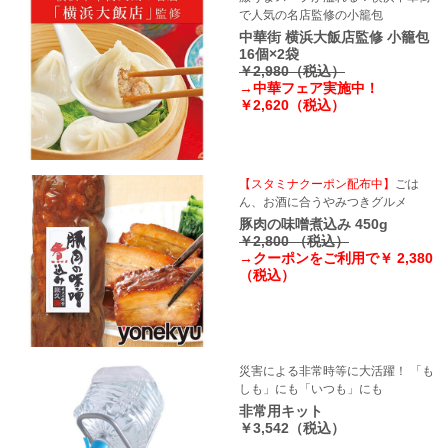
で人気の名店監修の小籠包
中華街 横浜大飯店監修 小籠包
16個×2袋
￥2,980（税込）
→中華フェア実施中！
￥2,620（税込）
【スタミナクーポン配布中】
ごは
ん、お酒に合うやみつきグルメ
豚肉の味噌煮込み 450g
￥2,800 （税込）
→クーポンをご利用で￥ 2,380
（税込）
災害による非常時等に大活躍！ 「も
しも」にも「いつも」にも
非常用キット
￥3,542（税込）