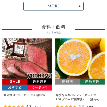
MORE
食料・飲料
おすすめ商品
直火焼ローストビーフ160g×2袋
希少な国産バレンシアオレンジ
2.5kg(15～17個前後） 【みかんの
みっちゃん農園】
4.7
4.4
（72）
（38）