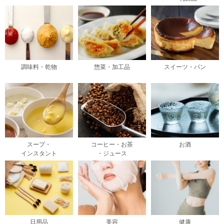
調味料・乾物
惣菜・加工品
スイーツ・パン
スープ・
コーヒー・お茶
お酒
インスタント
・ジュース
日用品
美容
健康