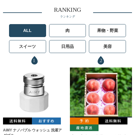
RANKING
ランキング
ALL
肉
果物・野菜
スイーツ
日用品
美容
1
2
AiMY ナノバブル ウォッシュ 洗濯ア