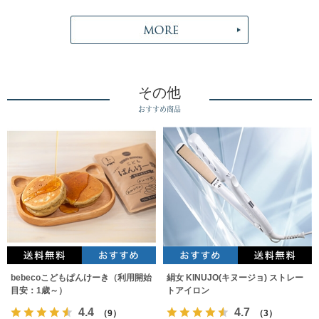
その他
おすすめ商品
bebecoこどもぱんけーき（利用開始
絹女 KINUJO(キヌージョ) ストレー
目安：1歳～）
トアイロン
4.4
4.7
（9）
（3）