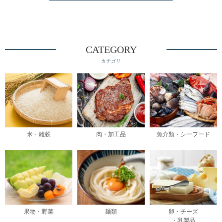
CATEGORY
カテゴリ
米・雑穀
肉・加工品
魚介類・シーフード
果物・野菜
麺類
卵・チーズ
・乳製品