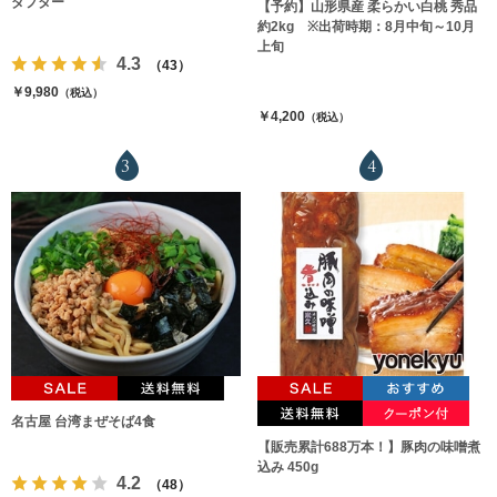
ダプター
【予約】山形県産 柔らかい白桃 秀品
約2kg ※出荷時期：8月中旬～10月
上旬
4.3
（43）
￥9,980
（税込）
￥4,200
（税込）
3
4
名古屋 台湾まぜそば4食
【販売累計688万本！】豚肉の味噌煮
込み 450g
4.2
（48）