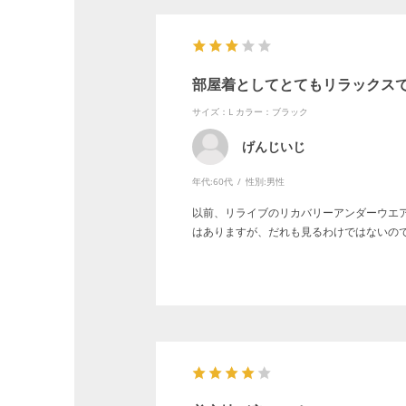
部屋着としてとてもリラックス
サイズ：L
カラー：ブラック
げんじいじ
年代:
60代
性別:
男性
以前、リライブのリカバリーアンダーウエ
はありますが、だれも見るわけではないの