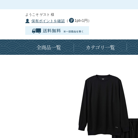
ようこそ ゲスト 様
（
1pt=1円）
保有ポイントを確認
全商品一覧
カテゴリ一覧