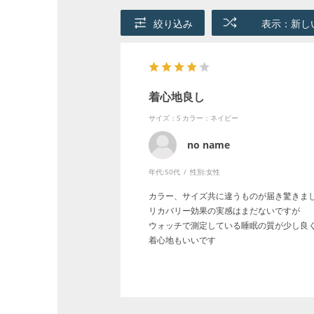
絞り込み
表示：新し
着心地良し
サイズ：S
カラー：ネイビー
no name
年代:
50代
性別:
女性
カラー、サイズ共に違うものが届き驚きま
リカバリー効果の実感はまだないですが
ウォッチで測定している睡眠の質が少し良
着心地もいいです