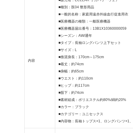
■種別：医04 整形用品
■一般的名称：家庭用遠赤外線血行促進用衣
■医療機器の種類：一般医療機器
■医療機器届出番号：13B1X10360000059
■シーズン：AW/通年
■タイプ：長袖ロングパンツ上下セット
■サイズ：L
■推奨身長：170cm～175cm
内容
■着丈：約74cm
■身幅：約65cm
■ウエスト：約110cm
■ヒップ：約117cm
■股下：約74cm
■素材組成：ポリエステル約80%/綿約20%
■カラー：ブラック
■カテゴリー：ユニセックス
■内容物：長袖トップス×1、ロングパンツ×1、