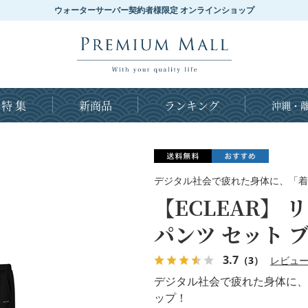
ウォーターサーバー契約者様限定 オンラインショップ
特 集
新商品
ランキング
沖縄・離
デジタル社会で疲れた身体に、「着
【ECLEAR】
パンツ セット ブ
3.7
（3）
レビュ
デジタル社会で疲れた身体に、
ップ！