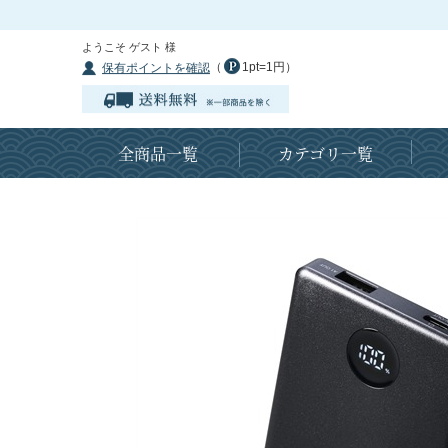
ようこそ ゲスト 様
（
1pt=1円）
保有ポイントを確認
全商品一覧
カテゴリ一覧