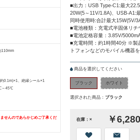
■出力：USB Type-C1:最大22.5
20W(5～11V/1.8A)、USB-A1:
同時使用時:合計最大15W(5V/3A
■電池種類：充電式半固体リチ
■電池定格容量：3.85V/5000mAh
■充電時間：約1時間40分 
トフォンなどのモバイル機器を
110mm
商品を選択してください
ル(約0.1m)×1、絶縁シール×1
ブラック
ホワイト
℃～45℃
選択された商品：
ブラック
￥6,28
きませんのであらかじめご了承くだ
在庫：×