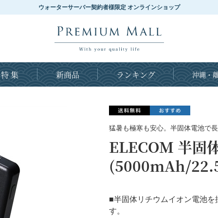
ウォーターサーバー契約者様限定 オンラインショップ
特 集
新商品
ランキング
沖縄・離
猛暑も極寒も安心。半固体電池で長
ELECOM 半
(5000mAh/22.
■半固体リチウムイオン電池を採
す。