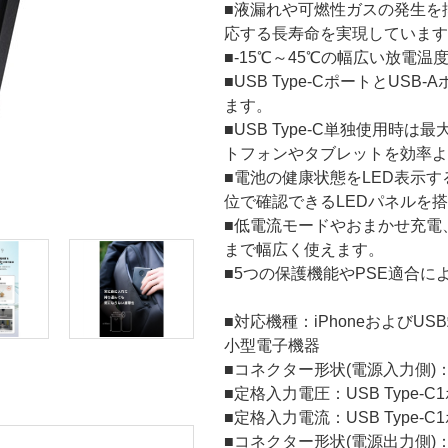
■液漏れや可燃性ガスの発生を
応する長寿命を実現しています
■-15℃～45℃の幅広い放電
■USB Type-CポートとU
ます。
■USB Type-C単独使用時は
トフォンやタブレットを効率よ
■電池の健康状態をLED表示する“H
位で確認できるLEDパネルを
■低電流モードやおまかせ充電
まで幅広く使えます。
■5つの保護機能やPSE適合
■対応機種：iPhoneおよび
小型電子機器
■コネクター形状(電源入力側)：US
■定格入力電圧：USB Type-C1
■定格入力電流：USB Type-C1ポ
■コネクター形状(電源出力側)：US