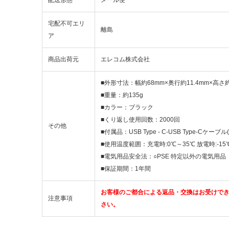
宅配不可エリ
離島
ア
商品出荷元
エレコム株式会社
■外形寸法：幅約68mm×奥行約11.4mm×高さ約
■重量：約135g
■カラー：ブラック
■くり返し使用回数：2000回
その他
■付属品：USB Type - C-USB Type-Cケーブ
■使用温度範囲：充電時:0℃～35℃ 放電時:-15
■電気用品安全法：○PSE 特定以外の電気用品
■保証期間：1年間
お客様のご都合による返品・交換はお受けで
注意事項
さい。