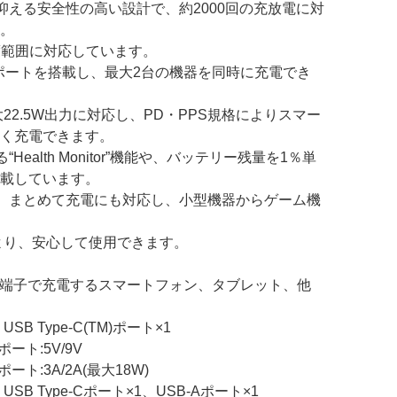
抑える安全性の高い設計で、約2000回の充放電に対
。
温度範囲に対応しています。
SB-Aポートを搭載し、最大2台の機器を同時に充電でき
最大22.5W出力に対応し、PD・PPS規格によりスマー
く充電できます。
ealth Monitor”機能や、バッテリー残量を1％単
搭載しています。
、まとめて充電にも対応し、小型機器からゲーム機
により、安心して使用できます。
USB端子で充電するスマートフォン、タブレット、他
B Type-C(TM)ポート×1
ポート:5V/9V
ート:3A/2A(最大18W)
B Type-Cポート×1、USB-Aポート×1