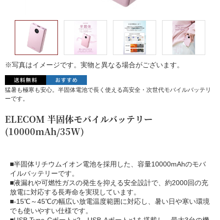
※写真はイメージです。実物と異なる場合がございます。
猛暑も極寒も安心。半固体電池で長く使える高安全・次世代モバイルバッテリ
ーです。
ELECOM 半固体モバイルバッテリー
(10000mAh/35W)
■半固体リチウムイオン電池を採用した、容量10000mAhのモバ
イルバッテリーです。
■液漏れや可燃性ガスの発生を抑える安全設計で、約2000回の充
放電に対応する長寿命を実現しています。
■-15℃～45℃の幅広い放電温度範囲に対応し、暑い日や寒い環境
でも使いやすい仕様です。
■USB Type-Cポート×2、USB-Aポート×1を搭載し、最大3台の機