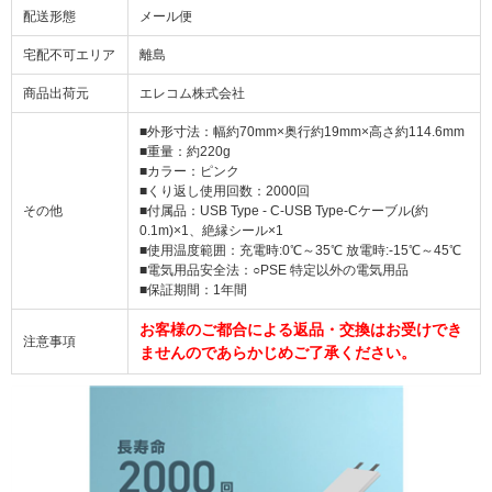
配送形態
メール便
宅配不可エリア
離島
商品出荷元
エレコム株式会社
■外形寸法：幅約70mm×奥行約19mm×高さ約114.6mm
■重量：約220g
■カラー：ピンク
■くり返し使用回数：2000回
その他
■付属品：USB Type - C-USB Type-Cケーブル(約
0.1m)×1、絶縁シール×1
■使用温度範囲：充電時:0℃～35℃ 放電時:-15℃～45℃
■電気用品安全法：○PSE 特定以外の電気用品
■保証期間：1年間
お客様のご都合による返品・交換はお受けでき
注意事項
ませんのであらかじめご了承ください。