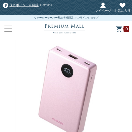
保有ポイントを確認
（1pt=1円）
マイページ
お気に入り
ウォーターサーバー契約者様限定 オンラインショップ
0