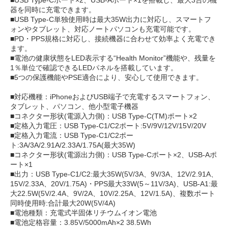
器を同時に充電できます。
■USB Type-C単独使用時は最大35W出力に対応し、スマートフ
ォンやタブレット、対応ノートパソコンも充電可能です。
■PD・PPS規格に対応し、接続機器に合わせて効率よく充電でき
ます。
■電池の健康状態をLED表示する“Health Monitor”機能や、残量を
1％単位で確認できるLEDパネルを搭載しています。
■5つの保護機能やPSE適合により、安心して使用できます。
■対応機種：iPhoneおよびUSB端子で充電するスマートフォン、
タブレット、パソコン、他小型電子機器
■コネクター形状(電源入力側)：USB Type-C(TM)ポート×2
■定格入力電圧：USB Type-C1/C2ポート:5V/9V/12V/15V/20V
■定格入力電流：USB Type-C1/C2ポー
ト:3A/3A/2.91A/2.33A/1.75A(最大35W)
■コネクター形状(電源出力側)：USB Type-Cポート×2、USB-Aポ
ート×1
■出力：USB Type-C1/C2:最大35W(5V/3A、9V/3A、12V/2.91A、
15V/2.33A、20V/1.75A)・PPS最大33W(5～11V/3A)、USB-A1:最
大22.5W(5V/2.4A、9V/2A、10V/2.25A、12V/1.5A)、複数ポート
同時使用時:合計最大20W(5V/4A)
■電池種類：充電式半固体リチウムイオン電池
■電池定格容量：3.85V/5000mAh×2 38.5Wh