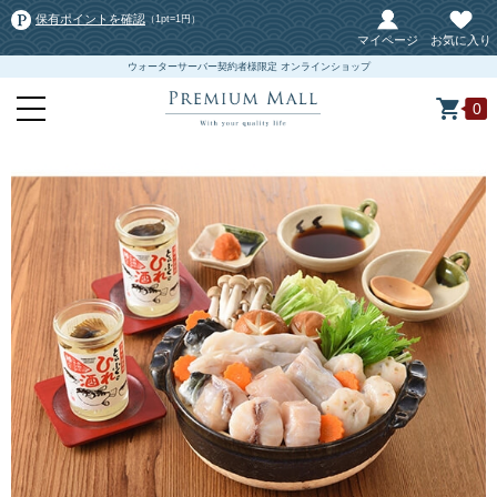
保有ポイントを確認
（1pt=1円）
マイページ
お気に入り
ウォーターサーバー契約者様限定 オンラインショップ
0