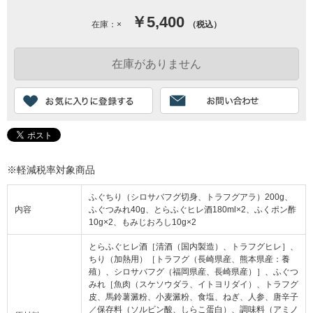
￥5,400
在庫：×
（税込）
※軽減税率対象商品
ふぐちり（シロサバフグ切身、トラフグアラ）200g、
内容
ふぐつみれ40g、とらふぐヒレ酒180ml×2、ふくポン酢
10g×2、もみじおろし10g×2
とらふぐヒレ酒［清酒（国内製造）、トラフグヒレ］、
ちり（加熱用）［トラフグ（長崎県産、熊本県産：養
殖）、シロサバフグ（福岡県産、長崎県産）］、ふぐつ
みれ［魚肉（スケソウダラ、イトヨリダイ）、トラフグ
皮、馬鈴薯澱粉、小麦澱粉、食塩、ねぎ、人参、唐辛子
／保存料（ソルビン酸、しらこ蛋白）、調味料（アミノ