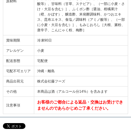
原材料
酸等）、甘味料（甘草、ステビア）、（一部に小麦・さ
け・大豆を含む）］、ふくポン酢［醤油、柑橘果汁
（橙、かぼす）、醸造酢、米発酵調味料、かつおエキ
ス、昆布エキス、食塩／調味料（アミノ酸等）、（一部
に小麦・大豆を含む）］、もみじおろし［大根、澱粉、
唐辛子、こんにゃく粉、梅酢］
賞味期限
冷凍90日
アレルゲン
小麦
配送形態
宅配便
宅配不可エリア
沖縄・離島
商品出荷元
株式会社藤フーズ
その他
本商品は酒（アルコール分14%）を含みます
お客様のご都合による返品・交換はお受けでき
注意事項
ませんのであらかじめご了承ください。