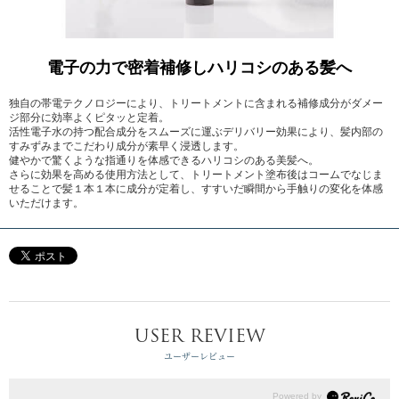
電子の力で密着補修しハリコシのある髪へ
独自の帯電テクノロジーにより、トリートメントに含まれる補修成分がダメー
ジ部分に効率よくピタッと定着。
活性電子水の持つ配合成分をスムーズに運ぶデリバリー効果により、髪内部の
すみずみまでこだわり成分が素早く浸透します。
健やかで驚くような指通りを体感できるハリコシのある美髪へ。
さらに効果を高める使用方法として、トリートメント塗布後はコームでなじま
せることで髪１本１本に成分が定着し、すすいだ瞬間から手触りの変化を体感
いただけます。
USER REVIEW
ユーザーレビュー