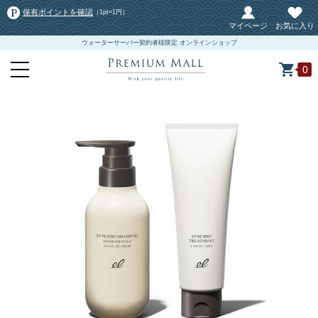
保有ポイントを確認
（1pt=1円）
マイページ
お気に入り
ウォーターサーバー契約者様限定 オンラインショップ
0