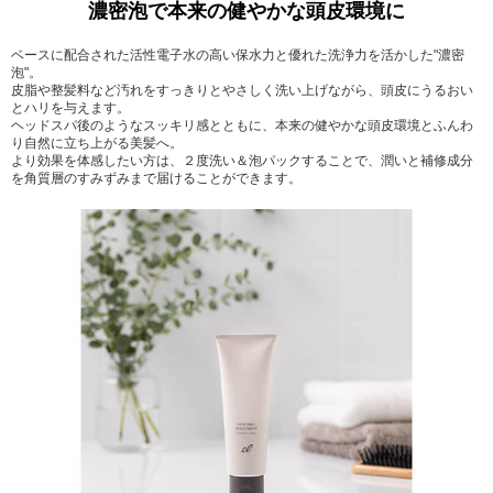
濃密泡で本来の健やかな頭皮環境に
ベースに配合された活性電子水の高い保水力と優れた洗浄力を活かした"濃密
泡"。
皮脂や整髪料など汚れをすっきりとやさしく洗い上げながら、頭皮にうるおい
とハリを与えます。
ヘッドスパ後のようなスッキリ感とともに、本来の健やかな頭皮環境とふんわ
り自然に立ち上がる美髪へ。
より効果を体感したい方は、２度洗い＆泡パックすることで、潤いと補修成分
を角質層のすみずみまで届けることができます。