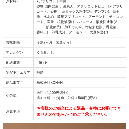
原材料2
●アプリコット羊羹
砂糖(国内製造)、生あん、アプリコットピューレ(アプリ
コット、砂糖)、葛ミックス粉(砂糖、デンプン)、白玉
粉、水あめ、乾燥アプリコット、アーモンド、チョコレ
ート、寒天、植物油脂/トレハロース、酸化防止剤(V、
C、二酸化硫黄)、加工でん粉、増粘多糖類、乳化剤、
香料、(一部乳成分、アーモンド、大豆を含む)
賞味期限
冷凍2ヶ月（製造から）
アレルゲン
くるみ、乳
配送形態
宅配便
宅配不可エリア
離島
商品出荷元
株式会社KOHAN
送料：1,100円(税込)
その他
追加送料：北海道、沖縄＋500円(税込)
お客様のご都合による返品・交換はお受けでき
注意事項
ませんのであらかじめご了承ください。