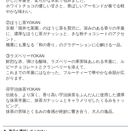
かした羊羹を、柔らかな求肥で包みました。
ホワイトチョコの優しい甘さと、香ばしいアーモンドが奏でる軽
やかな味わい。
②ほうじ茶YOKAN
京都「堀井七茗園」のほうじ茶を贅沢に。深みのある香りの羊羹
に、濃厚なほうじ茶ガナッシュと、きな粉チョコシートのアクセ
ント。
幾重にも重なる「和の香り」のグラデーションに心解ける一品。
③ラズベリーYOKAN
鮮烈な赤、弾ける酸味。ラズベリーの果実味あふれる羊羹に、ル
ビーチョコレートとクランベリーを添えて。
これまでの羊羹にはなかった、フルーティーで華やかな余韻が広
がります。
④宇治抹茶YOKAN
伝統を、より深く。香り高い宇治抹茶をふんだんに使用した濃厚
な抹茶羊羹に、抹茶ガナッシュとキャラメリゼしたくるみをトッ
ピング。
抹茶の苦味とくるみの食感が絶妙に響き合う、大人の逸品。