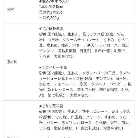
4種類2本ずつ入り
1本約5×2.5cm
内容
重さ約1本35g
一箱約300g
●宇治抹茶羊羹
砂糖(国内製造)、生あん、葛ミックス粉(砂糖、でん
粉)、白玉粉、クリームチョコレート、くるみ、かのこ
豆、水あめ、抹茶、バター、寒天/トレハロース、加工
デンプン、増粘多糖類、乳化剤、香料(一部に乳製品、
くるみ、大豆を含む)
原材料
●ラズベリー羊羹
砂糖(国内製造)、生あん、クランベリー加工品、ラズベ
リーピューレ葛ミックス粉(砂糖、デンプン)、白玉粉、
水あめ、チョコレート、寒天、ラズベリーパウダー、植
物油脂/トレハロース、加工でん粉、増粘多糖類、乳化
剤(一部に乳成分、大豆を含む)
●ほうじ茶羊羹
砂糖(国内製造)、生あん、準チョコレート、葛ミックス
粉(砂糖、でん粉)、白玉粉、クリーム、水あめ、きな
粉、バター、寒天/トレハロース、乳化剤、香料、加工
デン粉、増粘多糖類、(一部に乳成分、大豆を含む)