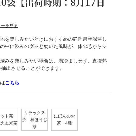
0袋【出荷時期：8月17日
ューを見る
地を楽しみたいときにおすすめの静岡県産深蒸し
の中に渋みのグッと効いた風味が、体の芯からシ
渋みを楽しみたい場合は、湯冷ましせず、直接熱
を抽出させることができます。
は
こちら
リラックス
セット茶
にほんのお
茶 棒ほうじ
火玄米茶
茶 4種
茶