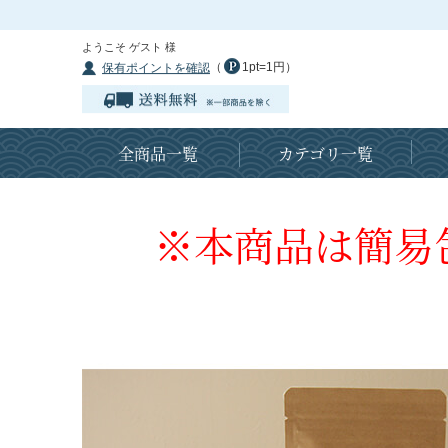
ようこそ ゲスト 様
（
1pt=1円）
保有ポイントを確認
全商品一覧
カテゴリ一覧
※本商品は簡易