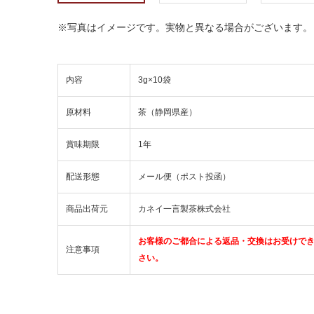
※写真はイメージです。実物と異なる場合がございます。
内容
3g×10袋
原材料
茶（静岡県産）
賞味期限
1年
配送形態
メール便（ポスト投函）
商品出荷元
カネイ一言製茶株式会社
お客様のご都合による返品・交換はお受けで
注意事項
さい。