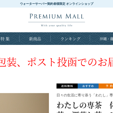
ウォーターサーバー契約者様限定 オンラインショップ
特 集
新商品
ランキング
沖縄・離
包装、ポスト投函でのお
日々の生活に寄り添う「わたし」専
わたしの専茶 