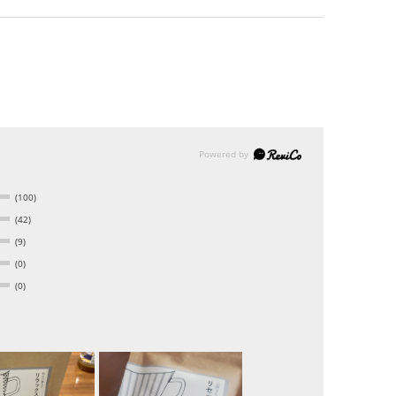
(100)
(42)
(9)
(0)
(0)