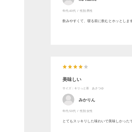
年代:
40代
性別:
男性
飲みやすくて、寝る前に飲むとホッとしま
美味しい
サイズ：キリっと茶 あさつゆ
みかりん
年代:
50代
性別:
女性
とてもスッキリした味わいで美味しかった