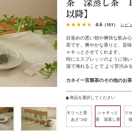
茶 深蒸し茶 1
以降】
4.6
（151）
レビ
目覚めの悪い朝や爽快な飲み心
茶です。爽やかな香りと、旨味
ャキっとさせてくれます。
特にエスプレッソのように強い
湯で淹れることで より苦渋み
カネイ一言製茶のその他のお茶
商品を選択してください
キリっと茶
シャキっと
リ
あさつゆ
茶 深蒸し茶
強