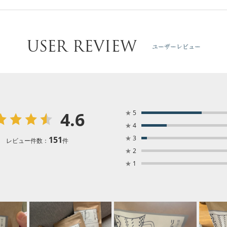
USER REVIEW
ユーザーレビュー
4.6
★
5
★
4
★
3
151
レビュー件数：
件
★
2
★
1