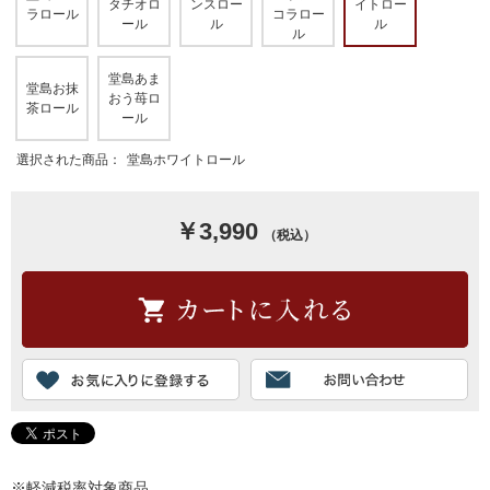
タチオロ
ンスロー
イトロー
ラロール
コラロー
ール
ル
ル
ル
堂島あま
堂島お抹
おう苺ロ
茶ロール
ール
選択された商品：
堂島ホワイトロール
￥3,990
（税込）
※軽減税率対象商品