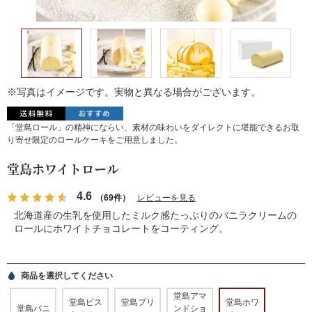
※写真はイメージです。実物と異なる場合がございます。
「堂島ロール」の精神にならい、素材の味わいをダイレクトに堪能できるお取
り寄せ限定のロールケーキをご用意しました。
堂島ホワイトロール
4.6
（69件）
レビューを見る
北海道産の生乳を使用したミルク感たっぷりのバニラクリームの
ロールにホワイトチョコレートをコーティング。
商品を選択してください
堂島アマ
堂島ピス
堂島プリ
堂島ホワ
堂島バニ
ンドショ