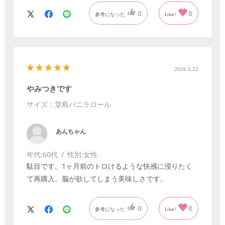
0
0
参考になった
Like!
2026.5.22
やみつきです
サイズ：堂島バニラロール
あんちゃん
年代:
60代
性別:
女性
駄目です。1ヶ月前のトロけるような快感に浸りたく
て再購入。脳が欲してしまう美味しさです。
0
0
参考になった
Like!