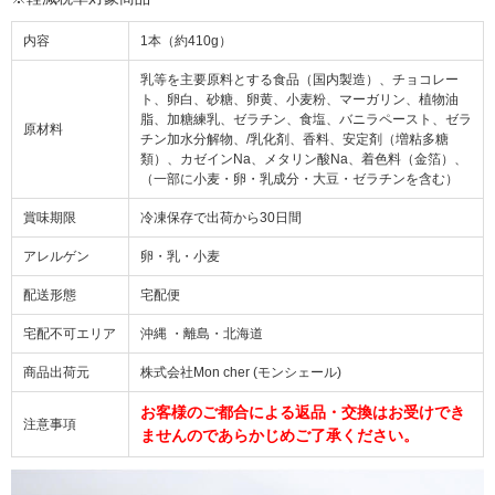
内容
1本（約410g）
乳等を主要原料とする食品（国内製造）、チョコレー
ト、卵白、砂糖、卵黄、小麦粉、マーガリン、植物油
脂、加糖練乳、ゼラチン、食塩、バニラペースト、ゼラ
原材料
チン加水分解物、/乳化剤、香料、安定剤（増粘多糖
類）、カゼインNa、メタリン酸Na、着色料（金箔）、
（一部に小麦・卵・乳成分・大豆・ゼラチンを含む）
賞味期限
冷凍保存で出荷から30日間
アレルゲン
卵・乳・小麦
配送形態
宅配便
宅配不可エリア
沖縄 ・離島・北海道
商品出荷元
株式会社Mon cher (モンシェール)
お客様のご都合による返品・交換はお受けでき
注意事項
ませんのであらかじめご了承ください。