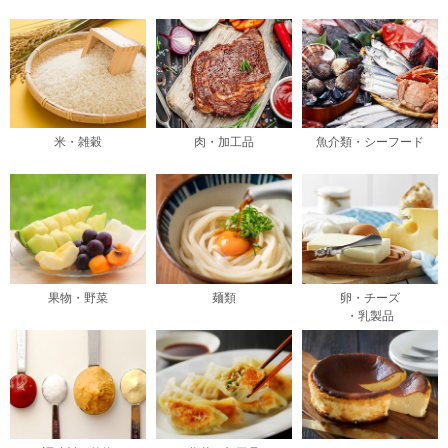
米・雑穀
肉・加工品
魚介類・シーフード
果物・野菜
麺類
卵・チーズ
・乳製品