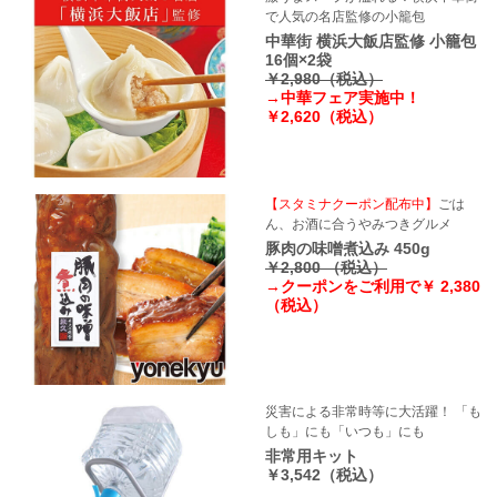
で人気の名店監修の小籠包
中華街 横浜大飯店監修 小籠包
16個×2袋
￥2,980（税込）
→中華フェア実施中！
￥2,620（税込）
【スタミナクーポン配布中】
ごは
ん、お酒に合うやみつきグルメ
豚肉の味噌煮込み 450g
￥2,800 （税込）
→クーポンをご利用で￥ 2,380
（税込）
災害による非常時等に大活躍！ 「も
しも」にも「いつも」にも
非常用キット
￥3,542（税込）