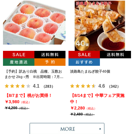
【予約】訳あり白桃 品種、玉数お
淡路島たまねぎ餃子40個
まかせ 2kg ○秀 ※出荷時期：7月下
旬～9月上旬
4.1
4.6
（283）
（342）
【8/7まで】桃がお買得！
【8/14まで】中華フェア実施
￥3,980
中！
（税込）
￥2,280
￥4,200
（税込）
（税込）
￥2,480
（税込）