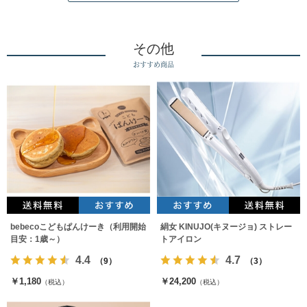
その他
おすすめ商品
bebecoこどもぱんけーき（利用開始
絹女 KINUJO(キヌージョ) ストレー
目安：1歳～）
トアイロン
4.4
4.7
（9）
（3）
￥1,180
￥24,200
（税込）
（税込）