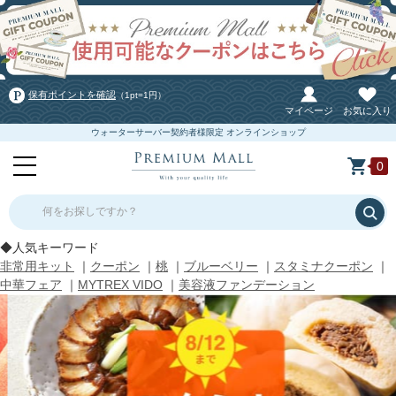
保有ポイントを確認
（1pt=1円）
マイページ
お気に入り
ウォーターサーバー契約者様限定 オンラインショップ
0
何をお探しですか？
◆人気キーワード
非常用キット
｜
クーポン
｜
桃
｜
ブルーベリー
｜
スタミナクーポン
｜
中華フェア
｜
MYTREX VIDO
｜
美容液ファンデーション