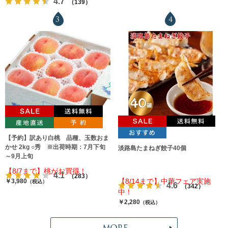
4.7
（139）
3
4
【予約】訳あり白桃 品種、玉数おま
かせ 2kg ○秀 ※出荷時期：7月下旬
淡路島たまねぎ餃子40個
～9月上旬
【8/7まで】桃がお買得！
4.1
（283）
【8/14まで】中華フェア実施
￥3,980
（税込）
4.6
（342）
中！
￥2,280
（税込）