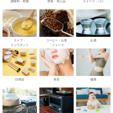
調味料・乾物
惣菜・加工品
スイーツ・パン
スープ・
コーヒー・お茶
お酒
インスタント
・ジュース
日用品
美容
健康