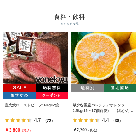
食料・飲料
おすすめ商品
直火焼ローストビーフ160g×2袋
希少な国産バレンシアオレンジ
2.5kg(15～17個前後） 【みかんの
みっちゃん農園】
4.7
4.4
（72）
（38）
￥3,800
￥2,700
（税込）
（税込）