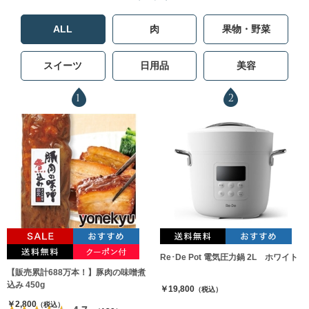
ALL
肉
果物・野菜
スイーツ
日用品
美容
1
2
Re･De Pot 電気圧力鍋 2L ホワイト
【販売累計688万本！】豚肉の味噌煮
込み 450g
￥19,800
（税込）
￥2,800
（税込）