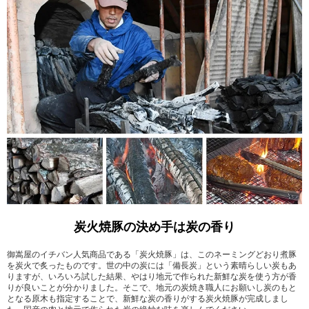
炭火焼豚の決め手は炭の香り
御嵩屋のイチバン人気商品である「炭火焼豚」は、このネーミングどおり煮豚
を炭火で炙ったものです。世の中の炭には「備長炭」という素晴らしい炭もあ
りますが、いろいろ試した結果、やはり地元で作られた新鮮な炭を使う方が香
りが良いことが分かりました。そこで、地元の炭焼き職人にお願いし炭のもと
となる原木も指定することで、新鮮な炭の香りがする炭火焼豚が完成しまし