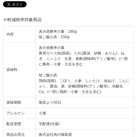
※軽減税率対象商品
炭火焼豚丼の素：280g
内容
味ご飯の具：150g
炭火焼豚丼の素
豚肩ロース肉(国産)、たれ(醤油、砂糖、みりん)、ね
ぎ、ニンニク、生姜、食酢/調味料(アミノ酸等)、(一部
に豚肉・小麦・大豆を含む
原材料
味ご飯の具
鶏肉(国産)、ごぼう、人参、しいたけ、油あげ、こんに
ゃく、醤油、酒、砂糖/調味料(アミノ酸等)、水酸化
Ca、(一部に鶏肉・小麦・大豆を含む)
賞味期限
製造より50日
アレルゲン
小麦
配送形態
宅配便(冷蔵)
商品出荷元
株式会社肉の御嵩屋