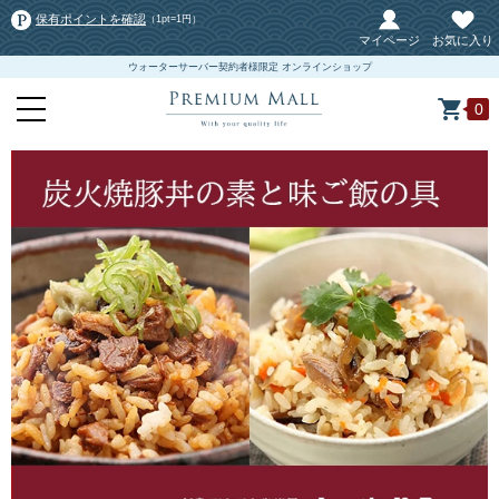
保有ポイントを確認
（1pt=1円）
マイページ
お気に入り
ウォーターサーバー契約者様限定 オンラインショップ
0