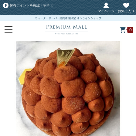
保有ポイントを確認
（1pt=1円）
マイページ
お気に入り
ウォーターサーバー契約者様限定 オンラインショップ
0