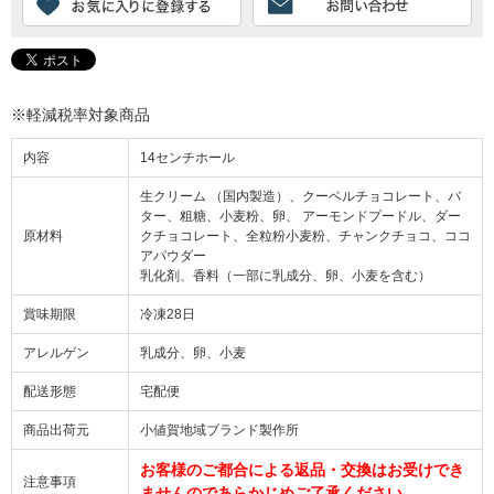
※軽減税率対象商品
内容
14センチホール
生クリーム （国内製造）、クーベルチョコレート、バ
ター、粗糖、小麦粉、卵、 アーモンドプードル、ダー
原材料
クチョコレート、全粒粉小麦粉、チャンクチョコ、ココ
アパウダー
乳化剤、香料（一部に乳成分、卵、小麦を含む）
賞味期限
冷凍28日
アレルゲン
乳成分、卵、小麦
配送形態
宅配便
商品出荷元
小値賀地域ブランド製作所
お客様のご都合による返品・交換はお受けでき
注意事項
ませんのであらかじめご了承ください。