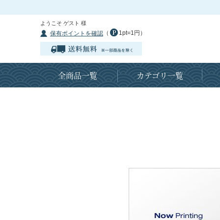
ようこそ ゲスト 様
（
1pt=1円）
保有ポイントを確認
全商品一覧
カテゴリ一覧