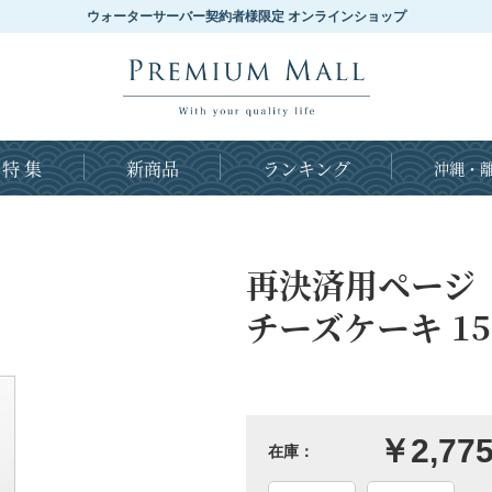
ウォーターサーバー契約者様限定 オンラインショップ
特 集
新商品
ランキング
沖縄・離
再決済用ページ（【
チーズケーキ 1
￥2,77
在庫：