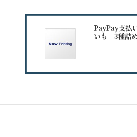
PayPay支
いも 3種詰め合