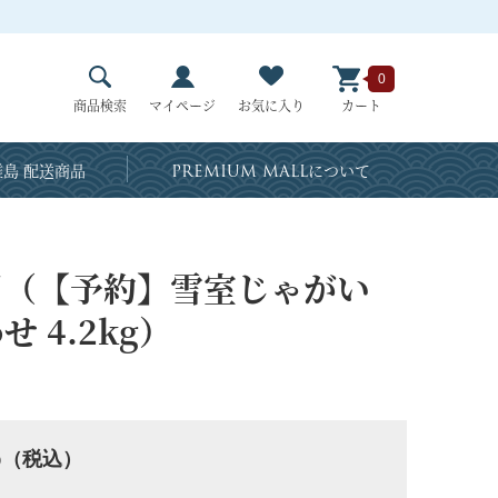
0
商品検索
マイページ
お気に入り
カート
島 配送商品
PREMIUM MALL
について
い用（【予約】雪室じゃがい
 4.2kg）
6
（税込）