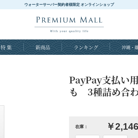
ウォーターサーバー契約者様限定 オンラインショップ
特 集
新商品
ランキング
沖縄・離
PayPay支払
も 3種詰め合わせ
￥2,14
在庫：