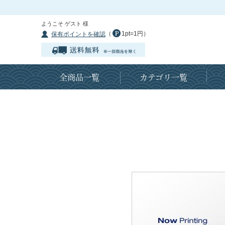
ようこそ ゲスト 様
（
1pt=1円）
保有ポイントを確認
全商品一覧
カテゴリ一覧