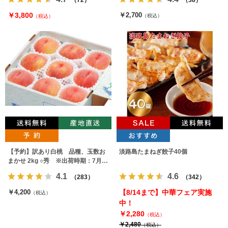
￥3,800
￥2,700
（税込）
（税込）
【予約】訳あり白桃 品種、玉数お
淡路島たまねぎ餃子40個
まかせ 2kg ○秀 ※出荷時期：7月下
旬～9月上旬
4.1
4.6
（283）
（342）
￥4,200
【8/14まで】中華フェア実施
（税込）
中！
￥2,280
（税込）
￥2,480
（税込）