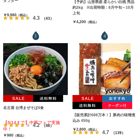
ダプター
【予約】山形県産 柔らかい白桃 秀品
約2kg ※出荷時期：8月中旬～10月
上旬
￥9,980
（税込）
4.3
（43）
￥4,200
（税込）
3
4
名古屋 台湾まぜそば4食
【販売累計688万本！】豚肉の味噌煮
込み 450g
【8/14まで】中華フェア実施
4.2
（48）
中！
￥2,800
（税込）
4.7
（139）
￥980
（税込）