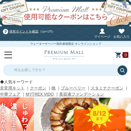
保有ポイントを確認
（1pt=1円）
マイページ
お気に入り
ウォーターサーバー契約者様限定 オンラインショップ
0
何をお探しですか？
◆人気キーワード
非常用キット
｜
クーポン
｜
桃
｜
ブルーベリー
｜
スタミナクーポン
｜
中華フェア
｜
MYTREX VIDO
｜
美容液ファンデーション