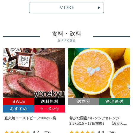
MORE
食料・飲料
おすすめ商品
直火焼ローストビーフ160g×2袋
希少な国産バレンシアオレンジ
2.5kg(15～17個前後） 【みかんの
みっちゃん農園】
4.7
4.4
（72）
（38）