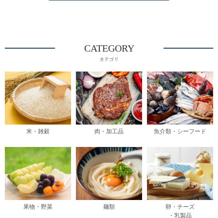
CATEGORY
カテゴリ
米・雑穀
肉・加工品
魚介類・シーフード
果物・野菜
麺類
卵・チーズ
・乳製品