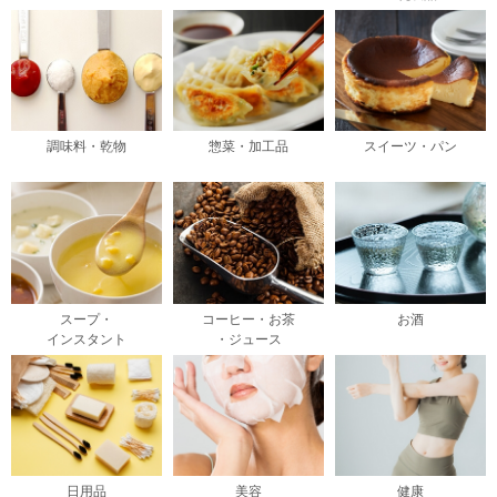
調味料・乾物
惣菜・加工品
スイーツ・パン
スープ・
コーヒー・お茶
お酒
インスタント
・ジュース
日用品
美容
健康