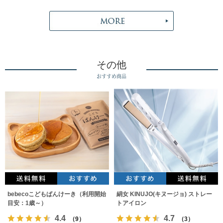
その他
おすすめ商品
bebecoこどもぱんけーき（利用開始
絹女 KINUJO(キヌージョ) ストレー
目安：1歳～）
トアイロン
4.4
4.7
（9）
（3）