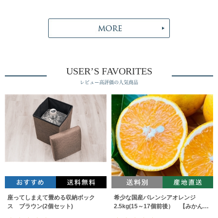
USER’S FAVORITES
レビュー高評価の人気商品
座ってしまえて畳める収納ボック
希少な国産バレンシアオレンジ
ス ブラウン(2個セット)
2.5kg(15～17個前後） 【みかんの
みっちゃん農園】