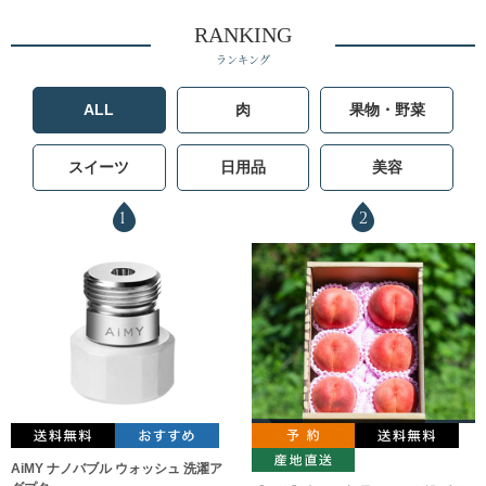
RANKING
ランキング
ALL
肉
果物・野菜
スイーツ
日用品
美容
1
2
AiMY ナノバブル ウォッシュ 洗濯ア