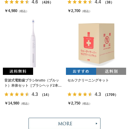
4.6
4.4
（426）
（38）
￥4,980
￥2,700
（税込）
（税込）
音波式電動歯ブラシbrutto（ブルッ
セルフクリーニングキット
ト）本体セット［ブラシヘッド2本付
属］
4.3
4.3
（14）
（1709）
￥14,980
￥2,750
（税込）
（税込）