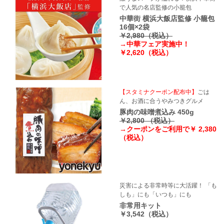
で人気の名店監修の小籠包
中華街 横浜大飯店監修 小籠包
16個×2袋
￥2,980（税込）
→中華フェア実施中！
￥2,620（税込）
【スタミナクーポン配布中】
ごは
ん、お酒に合うやみつきグルメ
豚肉の味噌煮込み 450g
￥2,800 （税込）
→クーポンをご利用で￥ 2,380
（税込）
災害による非常時等に大活躍！ 「も
しも」にも「いつも」にも
非常用キット
￥3,542（税込）