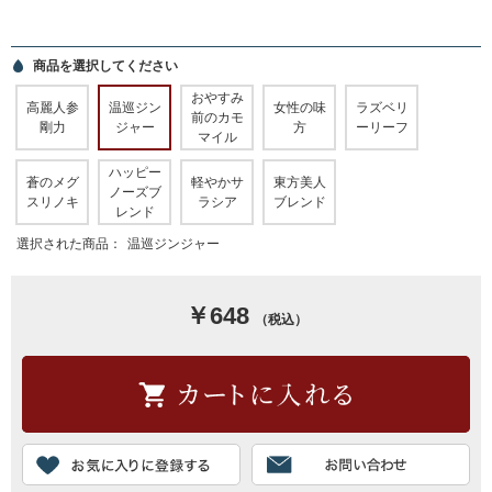
商品を選択してください
おやすみ
高麗人参
温巡ジン
女性の味
ラズベリ
前のカモ
剛力
ジャー
方
ーリーフ
マイル
ハッピー
蒼のメグ
軽やかサ
東方美人
ノーズブ
スリノキ
ラシア
ブレンド
レンド
選択された商品：
温巡ジンジャー
￥648
（税込）