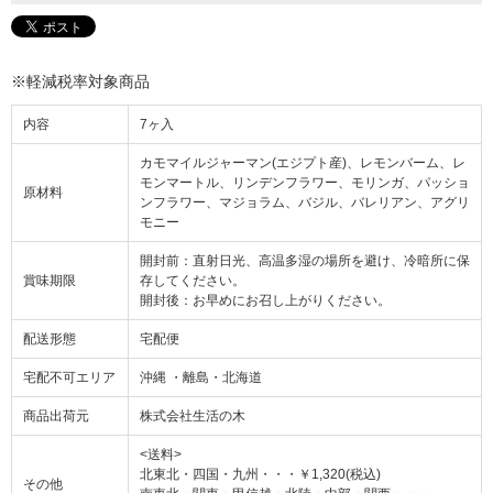
※軽減税率対象商品
内容
7ヶ入
カモマイルジャーマン(エジプト産)、レモンバーム、レ
モンマートル、リンデンフラワー、モリンガ、パッショ
原材料
ンフラワー、マジョラム、バジル、バレリアン、アグリ
モニー
開封前：直射日光、高温多湿の場所を避け、冷暗所に保
賞味期限
存してください。
開封後：お早めにお召し上がりください。
配送形態
宅配便
宅配不可エリア
沖縄 ・離島・北海道
商品出荷元
株式会社生活の木
<送料>
北東北・四国・九州・・・￥1,320(税込)
その他