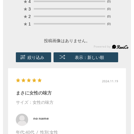
★
4
(0)
★
3
(0)
★
2
(0)
★
1
(0)
投稿画像はありません。
絞り込み
表示：新しい順
2024.11.19
まさに女性の味方
サイズ：女性の味方
no name
年代:
40代
性別:
女性