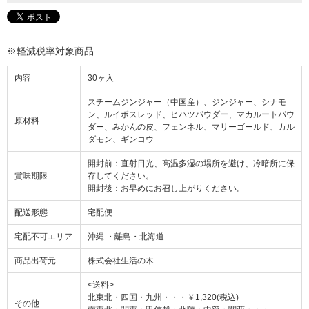
※軽減税率対象商品
内容
30ヶ入
スチームジンジャー（中国産）、ジンジャー、シナモ
ン、ルイボスレッド、ヒハツパウダー、マカルートパウ
原材料
ダー、みかんの皮、フェンネル、マリーゴールド、カル
ダモン、ギンコウ
開封前：直射日光、高温多湿の場所を避け、冷暗所に保
賞味期限
存してください。
開封後：お早めにお召し上がりください。
配送形態
宅配便
宅配不可エリア
沖縄 ・離島・北海道
商品出荷元
株式会社生活の木
<送料>
北東北・四国・九州・・・￥1,320(税込)
その他