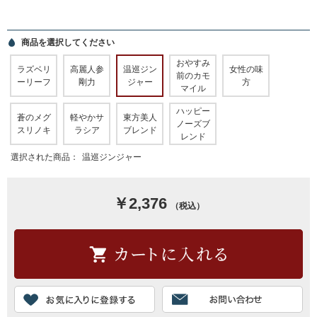
商品を選択してください
おやすみ
ラズベリ
高麗人参
温巡ジン
女性の味
前のカモ
ーリーフ
剛力
ジャー
方
マイル
ハッピー
蒼のメグ
軽やかサ
東方美人
ノーズブ
スリノキ
ラシア
ブレンド
レンド
選択された商品：
温巡ジンジャー
￥2,376
（税込）