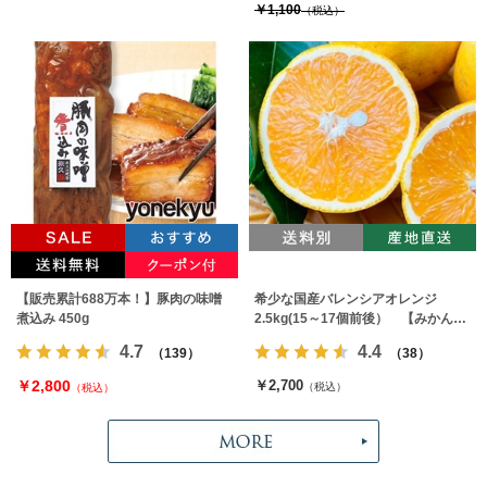
￥1,100
（税込）
【販売累計688万本！】豚肉の味噌
希少な国産バレンシアオレンジ
煮込み 450g
2.5kg(15～17個前後） 【みかんの
みっちゃん農園】
4.7
4.4
（139）
（38）
￥2,800
￥2,700
（税込）
（税込）