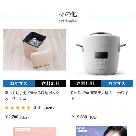
その他
おすすめ商品
座ってしまえて畳める収納ボック
Re･De Pot 電気圧力鍋 2L ホワイ
ス ベージュ
ト
4.6
（426）
￥2,700
￥19,800
（税込）
（税込）