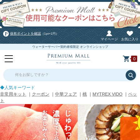
保有ポイントを確認
（1pt=1円）
マイページ
お気に入り
ウォーターサーバー契約者様限定 オンラインショップ
0
何をお探しですか？
◆人気キーワード
非常用キット
｜
クーポン
｜
中華フェア
｜
桃
｜
MYTREX VIDO
｜
ペッ
ト