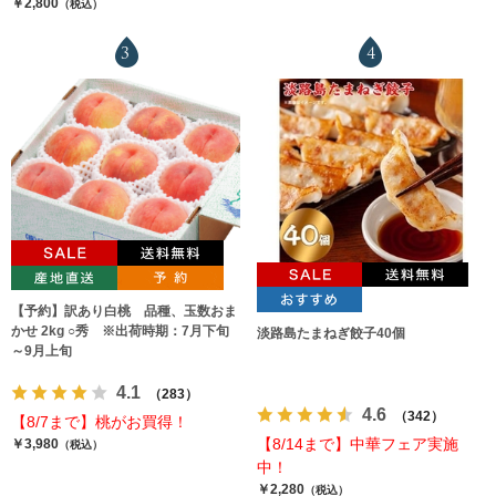
￥2,800
（税込）
3
4
【予約】訳あり白桃 品種、玉数おま
かせ 2kg ○秀 ※出荷時期：7月下旬
淡路島たまねぎ餃子40個
～9月上旬
4.1
（283）
4.6
（342）
【8/7まで】桃がお買得！
【8/14まで】中華フェア実施
￥3,980
（税込）
中！
￥2,280
（税込）