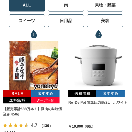
ALL
肉
果物・野菜
スイーツ
日用品
美容
1
2
Re･De Pot 電気圧力鍋 2L ホワイト
【販売累計688万本！】豚肉の味噌煮
込み 450g
4.7
（139）
￥19,800
（税込）