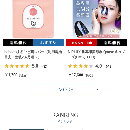
bebecoまるごと鶏レバー（利用開始
NIPLUX 鼻専用美顔器 Qnose キュノ
目安：生後7ヵ月頃～）
ーズ(EMS、LED)
5.0
4.0
（2）
（4）
￥1,700
￥17,600
（税込）
（税込）
RANKING
ランキング