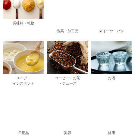
調味料・乾物
惣菜・加工品
スイーツ・パン
スープ・
コーヒー・お茶
お酒
インスタント
・ジュース
日用品
美容
健康