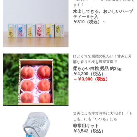
ます！
水出しできる。おいしいハーブ
ティー 6ヶ入
￥810（税込）～
ひとくちで感動の味わい！甘みと芳
醇な香りの桃を農家直送で
柔らかい白桃 秀品 約2kg
￥4,200（税込）
→￥3,900（税込）
災害による非常時等に大活躍！ 「も
しも」にも「いつも」にも
非常用キット
￥3,542（税込）