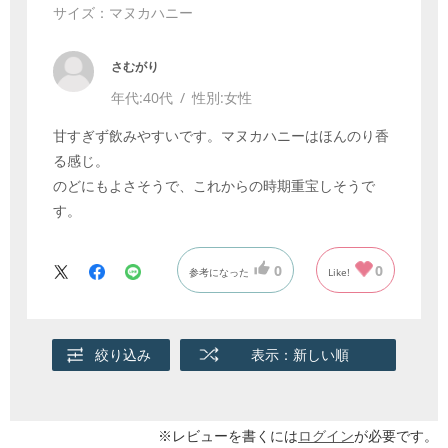
サイズ：マヌカハニー
さむがり
年代:
40代
性別:
女性
甘すぎず飲みやすいです。マヌカハニーはほんのり香
る感じ。
のどにもよさそうで、これからの時期重宝しそうで
す。
0
0
参考になった
Like!
絞り込み
表示：新しい順
※レビューを書くには
ログイン
が必要です。