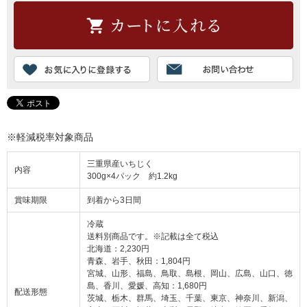
※軽減税率対象商品
三重県産いちじく
内容
300g×4パック 約1.2kg
賞味期限
到着から3日間
冷蔵
送料別商品です。※記載は全て税込
北海道：2,230円
青森、岩手、秋田：1,804円
宮城、山形、福島、鳥取、島根、岡山、広島、山口、徳
島、香川、愛媛、高知：1,680円
配送形態
茨城、栃木、群馬、埼玉、千葉、東京、神奈川、新潟、