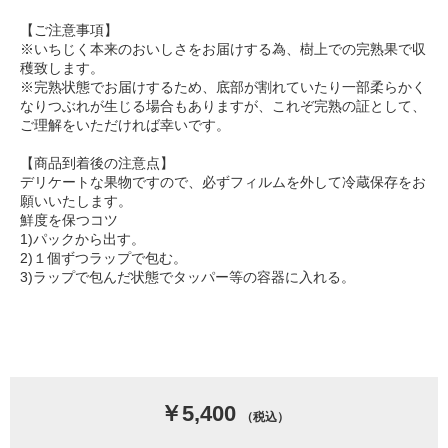
【ご注意事項】
※いちじく本来のおいしさをお届けする為、樹上での完熟果で収
穫致します。
※完熟状態でお届けするため、底部が割れていたり一部柔らかく
なりつぶれが生じる場合もありますが、これぞ完熟の証として、
ご理解をいただければ幸いです。
【商品到着後の注意点】
デリケートな果物ですので、必ずフィルムを外して冷蔵保存をお
願いいたします。
鮮度を保つコツ
1)パックから出す。
2)１個ずつラップで包む。
3)ラップで包んだ状態でタッパー等の容器に入れる。
￥5,400
（税込）