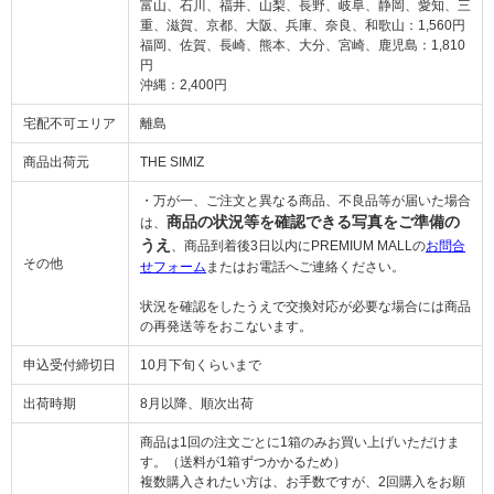
富山、石川、福井、山梨、長野、岐阜、静岡、愛知、三
重、滋賀、京都、大阪、兵庫、奈良、和歌山：1,560円
福岡、佐賀、長崎、熊本、大分、宮崎、鹿児島：1,810
円
沖縄：2,400円
宅配不可エリア
離島
商品出荷元
THE SIMIZ
・万が一、ご注文と異なる商品、不良品等が届いた場合
商品の状況等を確認できる写真をご準備の
は、
うえ
、商品到着後3日以内にPREMIUM MALLの
お問合
その他
せフォーム
またはお電話へご連絡ください。
状況を確認をしたうえで交換対応が必要な場合には商品
の再発送等をおこないます。
申込受付締切日
10月下旬くらいまで
出荷時期
8月以降、順次出荷
商品は1回の注文ごとに1箱のみお買い上げいただけま
す。（送料が1箱ずつかかるため）
複数購入されたい方は、お手数ですが、2回購入をお願