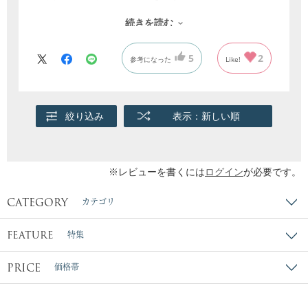
いちじくの種類が記載されている紙も同封されてい
続きを読む
て、種類の多さに驚きつつ、説明の紙を見ながら甘
味、酸味食感の違いを楽しめます。
5
2
参考になった
Like!
いちじく好きには是非食べてもらいたいです！
絞り込み
表示：新しい順
※レビューを書くには
ログイン
が必要です。
CATEGORY
カテゴリ
FEATURE
特集
PRICE
価格帯