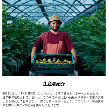
生産者紹介
2022年より「THE SIMIZ」といういちじく専門農園をスタートさせました。
世界中で栽培されているいちじくの中で原種に近い品種を取り揃え本来の美味
しさを追及しております。「皮ごと食べれるいちじく」にこだわり、農薬使用
量を慣行栽培の7割削減を実現しております。