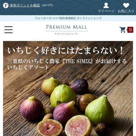
保有ポイントを確認
（1pt=1円）
マイページ
お気に入り
ウォーターサーバー契約者様限定 オンラインショップ
0