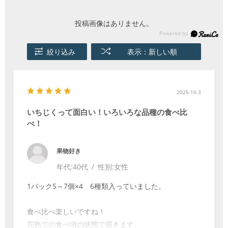
投稿画像はありません。
絞り込み
表示：新しい順
2025.10.3
いちじくって面白い！いろいろな品種の食べ比
べ！
果物好き
年代:
40代
性別:
女性
1パック5～7個×4 6種類入っていました。
食べ比べ楽しいですね！
完熟での食べ頃の状態で届きます。