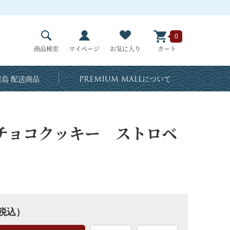
0
商品検索
マイページ
お気に入り
カート
島 配送商品
PREMIUM MALL
について
チョコクッキー ストロベ
税込）