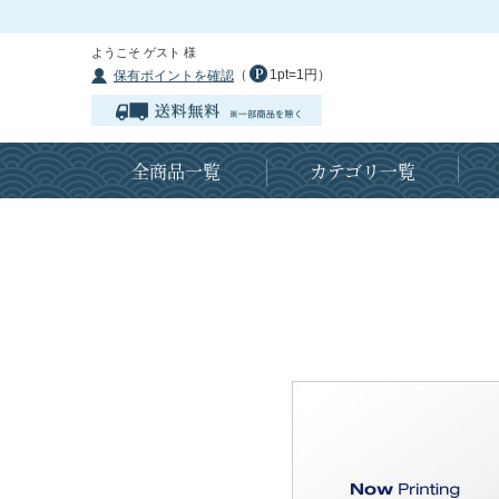
ようこそ ゲスト 様
（
1pt=1円）
保有ポイントを確認
全商品一覧
カテゴリ一覧