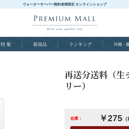
ウォーターサーバー契約者様限定 オンラインショップ
特 集
新商品
ランキング
沖縄・離
再送分送料（生
リー）
￥275
在庫：
（