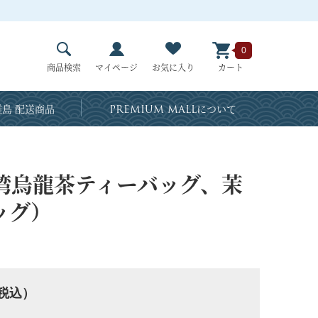
0
商品検索
マイページ
お気に入り
カート
島 配送商品
PREMIUM MALL
について
湾烏龍茶ティーバッグ、茉
ッグ）
税込）