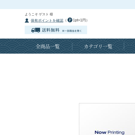
ようこそ ゲスト 様
（
1pt=1円）
保有ポイントを確認
全商品一覧
カテゴリ一覧