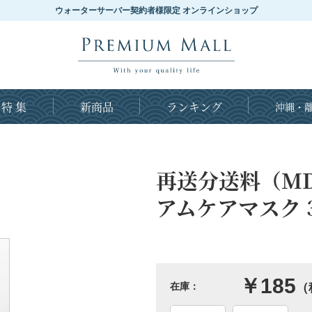
ウォーターサーバー契約者様限定 オンラインショップ
特 集
新商品
ランキング
沖縄・離
再送分送料（MDS
アムケアマスク 
￥185
在庫：
（