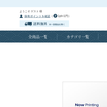
ようこそ ゲスト 様
（
1pt=1円）
保有ポイントを確認
全商品一覧
カテゴリ一覧