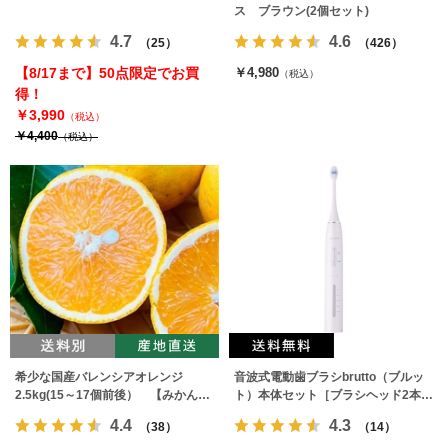
ス ブラウン(2個セット)
4.7
4.6
（25）
（426）
【8/17まで】50点限定でお買
￥4,980
（税込）
得！
￥3,990
（税込）
￥4,400
（税込）
希少な国産バレンシアオレンジ
音波式電動歯ブラシbrutto（ブルッ
2.5kg(15～17個前後） 【みかんの
ト）本体セット［ブラシヘッド2本付
みっちゃん農園】
属］
4.4
4.3
（38）
（14）