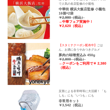
で人気の名店監修の小籠包
中華街 横浜大飯店監修 小籠包
16個×2袋
￥2,980（税込）
→中華フェア実施中！
￥2,620（税込）
【スタミナクーポン配布中】
ごは
ん、お酒に合うやみつきグルメ
豚肉の味噌煮込み 450g
￥2,800 （税込）
→クーポンをご利用で￥ 2,380
（税込）
災害による非常時等に大活躍！ 「も
しも」にも「いつも」にも
非常用キット
￥3,542（税込）