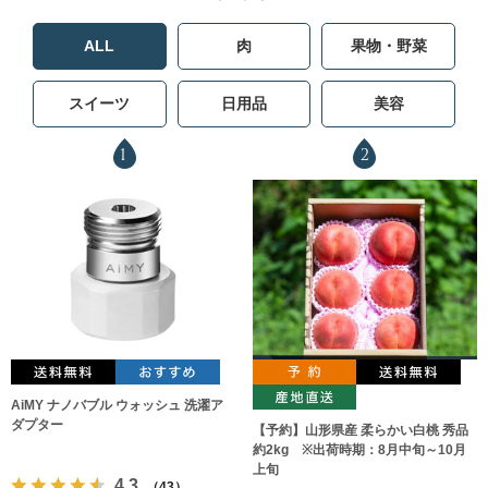
ALL
肉
果物・野菜
スイーツ
日用品
美容
1
2
AiMY ナノバブル ウォッシュ 洗濯ア
ダプター
【予約】山形県産 柔らかい白桃 秀品
約2kg ※出荷時期：8月中旬～10月
上旬
4.3
（43）