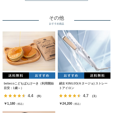
その他
おすすめ商品
bebecoこどもぱんけーき（利用開始
絹女 KINUJO(キヌージョ) ストレー
目安：1歳～）
トアイロン
4.4
4.7
（9）
（3）
￥1,180
￥24,200
（税込）
（税込）