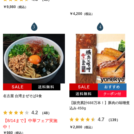
￥9,980
（税込）
￥4,200
（税込）
3
4
名古屋 台湾まぜそば4食
【販売累計688万本！】豚肉の味噌煮
込み 450g
4.2
（48）
4.7
（139）
【8/14まで】中華フェア実施
中！
￥2,800
（税込）
￥980
（税込）