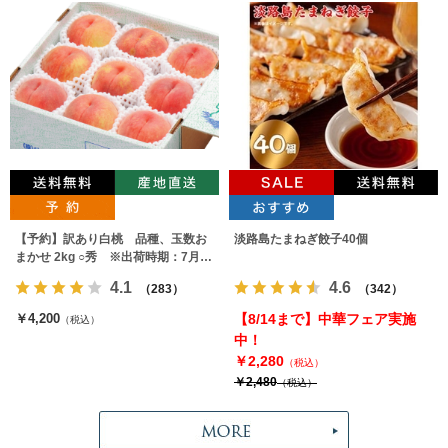
【予約】訳あり白桃 品種、玉数お
淡路島たまねぎ餃子40個
まかせ 2kg ○秀 ※出荷時期：7月下
旬～9月上旬
4.1
4.6
（283）
（342）
￥4,200
【8/14まで】中華フェア実施
（税込）
中！
￥2,280
（税込）
￥2,480
（税込）