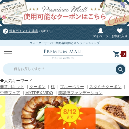
保有ポイントを確認
（1pt=1円）
マイページ
お気に入り
ウォーターサーバー契約者様限定 オンラインショップ
0
何をお探しですか？
◆人気キーワード
非常用キット
｜
クーポン
｜
桃
｜
ブルーベリー
｜
スタミナクーポン
｜
中華フェア
｜
MYTREX VIDO
｜
美容液ファンデーション