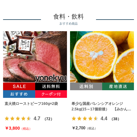
食料・飲料
おすすめ商品
直火焼ローストビーフ160g×2袋
希少な国産バレンシアオレンジ
2.5kg(15～17個前後） 【みかんの
みっちゃん農園】
4.7
4.4
（72）
（38）
￥3,800
￥2,700
（税込）
（税込）