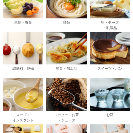
果物・野菜
麺類
卵・チーズ
・乳製品
調味料・乾物
惣菜・加工品
スイーツ・パン
スープ・
コーヒー・お茶
お酒
インスタント
・ジュース