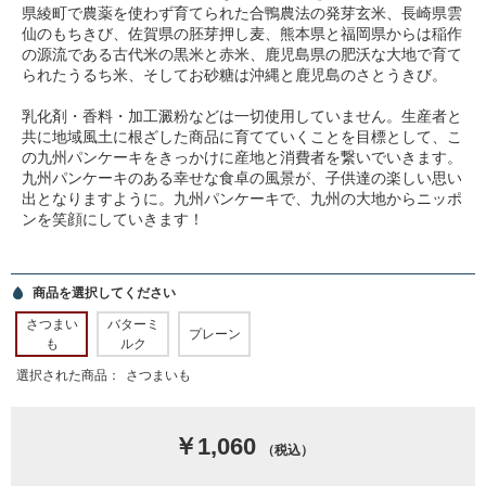
県綾町で農薬を使わず育てられた合鴨農法の発芽玄米、長崎県雲
仙のもちきび、佐賀県の胚芽押し麦、熊本県と福岡県からは稲作
の源流である古代米の黒米と赤米、鹿児島県の肥沃な大地で育て
られたうるち米、そしてお砂糖は沖縄と鹿児島のさとうきび。
乳化剤・香料・加工澱粉などは一切使用していません。生産者と
共に地域風土に根ざした商品に育てていくことを目標として、こ
の九州パンケーキをきっかけに産地と消費者を繋いでいきます。
九州パンケーキのある幸せな食卓の風景が、子供達の楽しい思い
出となりますように。九州パンケーキで、九州の大地からニッポ
ンを笑顔にしていきます！
商品を選択してください
さつまい
バターミ
プレーン
も
ルク
選択された商品：
さつまいも
￥1,060
（税込）