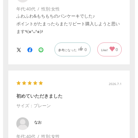
年代:
40代
性別:
女性
ふわふわ&もちもちのパンケーキでした♪
ポイントがたまったらまたリピート購入しようと思い
ます٩(๑❛ᴗ❛๑)۶
0
0
参考になった
Like!
2026.7.1
初めていただきました
サイズ：プレーン
なお
年代:
40代
性別:
女性