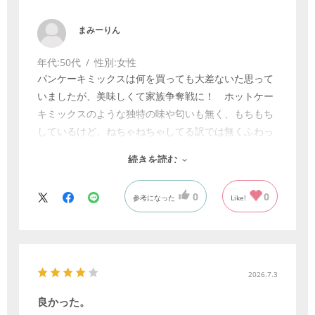
まみーりん
年代:
50代
性別:
女性
パンケーキミックスは何を買っても大差ないた思って
いましたが、美味しくて家族争奪戦に！ ホットケー
キミックスのような独特の味や匂いも無く、もちもち
しているけど、ねちゃねちゃしてる訳では無くふわっ
としていて本当に美味しいです。あえて少し残して冷
続きを読む
めたものを食べてみましたが、美味しさに変わりはな
く、これならハムとかチーズを入れてお弁当用に持っ
0
0
参考になった
Like!
て行ってもいいな⭐︎と思いました。甘さはあります
が、ホットケーキミックスとかと比べると控えめな甘
さなので、シロップ等をかけておやつにしても、お食
事用にもできるので常備してしておきたいです。
2026.7.3
良かった。