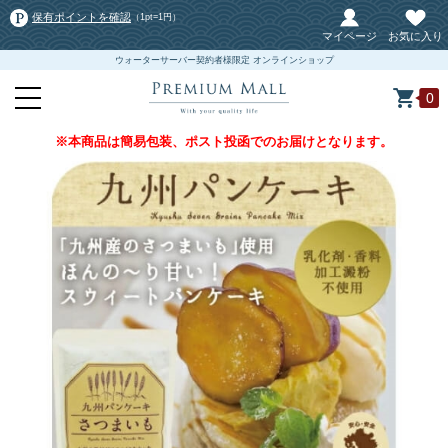
保有ポイントを確認
（1pt=1円）
マイページ
お気に入り
ウォーターサーバー契約者様限定 オンラインショップ
0
※本商品は簡易包装、ポスト投函でのお届けとなります。