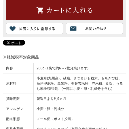
※軽減税率対象商品
内容
200g (1袋で約6～7枚分焼けます)
小麦粉(九州産)、砂糖、さつまいも粉末、もちきび粉、
原材料
胚芽押麦粉、黒米粉、発芽玄米粉、赤米粉、食塩、うる
ち米粉/膨張剤、(一部に小麦・卵・乳成分を含む)
賞味期限
製造日より約9ヵ月
アレルゲン
小麦・卵・乳成分
配送形態
メール便（ポスト投函）
商品出荷元
タマチャンショップ（有限会社九南サービス）