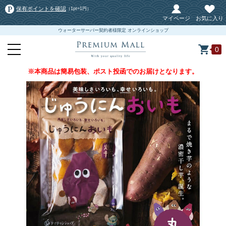
保有ポイントを確認
（1pt=1円）
マイページ
お気に入り
ウォーターサーバー契約者様限定 オンラインショップ
0
※本商品は簡易包装、ポスト投函でのお届けとなります。