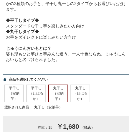
かの2種類のお芋と、平干し丸干しの2タイプからお選びいただけ
ます。
◆平干しタイプ◆
スタンダードな干し芋を楽しみたい方向け
◆丸干しタイプ◆
お芋をダイレクトに楽しみたい方向け
じゅうにんおいもとは？
姿も形もひと芋ひと芋みんな違う。十人十色ならぬ、じゅうにん
おいもと名づけられました。
商品を選択してください
平干し
平干し
丸干し
丸干し
（安納
（紅はる
（安納
（紅はる
芋）
か）
芋）
か）
選択された商品：
丸干し（安納芋）
￥1,680
在庫：15
（税込）