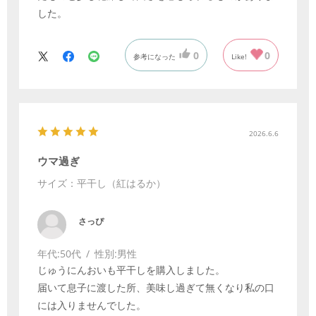
した。
0
0
参考になった
Like!
2026.6.6
ウマ過ぎ
サイズ：平干し（紅はるか）
さっぴ
年代:
50代
性別:
男性
じゅうにんおいも平干しを購入しました。
届いて息子に渡した所、美味し過ぎて無くなり私の口
には入りませんでした。