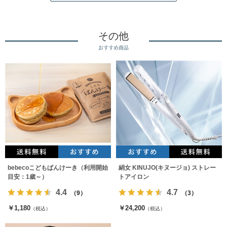
その他
おすすめ商品
bebecoこどもぱんけーき（利用開始
絹女 KINUJO(キヌージョ) ストレー
目安：1歳～）
トアイロン
4.4
4.7
（9）
（3）
￥1,180
￥24,200
（税込）
（税込）