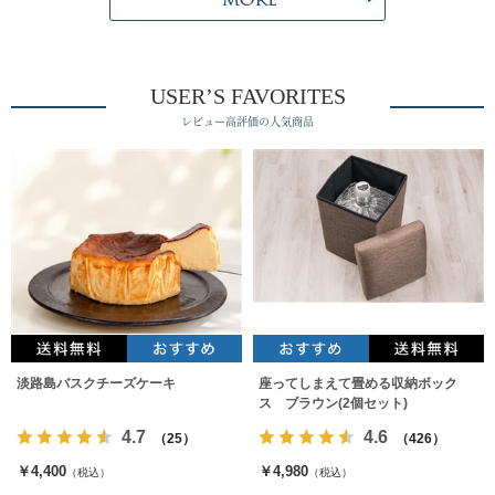
USER’S FAVORITES
レビュー高評価の人気商品
淡路島バスクチーズケーキ
座ってしまえて畳める収納ボック
ス ブラウン(2個セット)
4.7
4.6
（25）
（426）
￥4,400
￥4,980
（税込）
（税込）