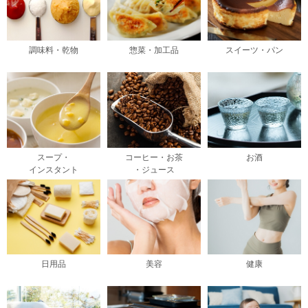
調味料・乾物
惣菜・加工品
スイーツ・パン
スープ・
コーヒー・お茶
お酒
インスタント
・ジュース
日用品
美容
健康