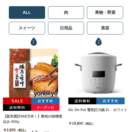
ALL
肉
果物・野菜
スイーツ
日用品
美容
1
2
Re･De Pot 電気圧力鍋 2L ホワイト
【販売累計688万本！】豚肉の味噌煮
込み 450g
￥19,800
（税込）
￥2,800
（税込）