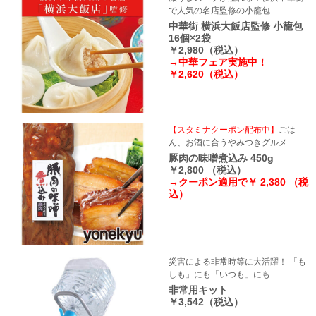
で人気の名店監修の小籠包
中華街 横浜大飯店監修 小籠包
16個×2袋
￥2,980（税込）
→中華フェア実施中！
￥2,620（税込）
【スタミナクーポン配布中】
ごは
ん、お酒に合うやみつきグルメ
豚肉の味噌煮込み 450g
￥2,800 （税込）
→クーポン適用で￥ 2,380 （税
込）
災害による非常時等に大活躍！ 「も
しも」にも「いつも」にも
非常用キット
￥3,542（税込）