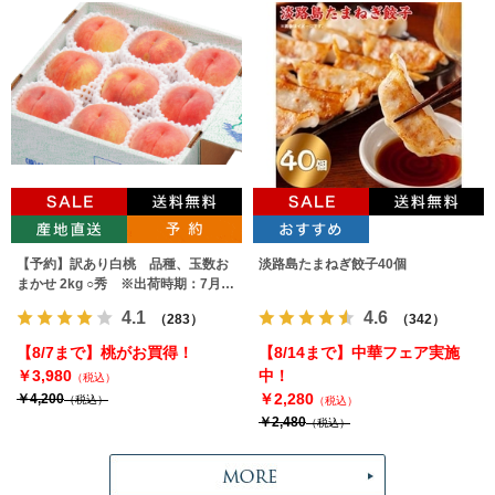
【予約】訳あり白桃 品種、玉数お
淡路島たまねぎ餃子40個
まかせ 2kg ○秀 ※出荷時期：7月下
旬～9月上旬
4.1
4.6
（283）
（342）
【8/7まで】桃がお買得！
【8/14まで】中華フェア実施
￥3,980
中！
（税込）
￥2,280
￥4,200
（税込）
（税込）
￥2,480
（税込）