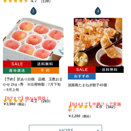
4.7
（139）
3
4
【予約】訳あり白桃 品種、玉数おま
かせ 2kg ○秀 ※出荷時期：7月下旬
淡路島たまねぎ餃子40個
～9月上旬
【8/7まで】桃がお買得！
4.1
（283）
【8/14まで】中華フェア実施
￥3,980
（税込）
4.6
（342）
中！
￥2,280
（税込）