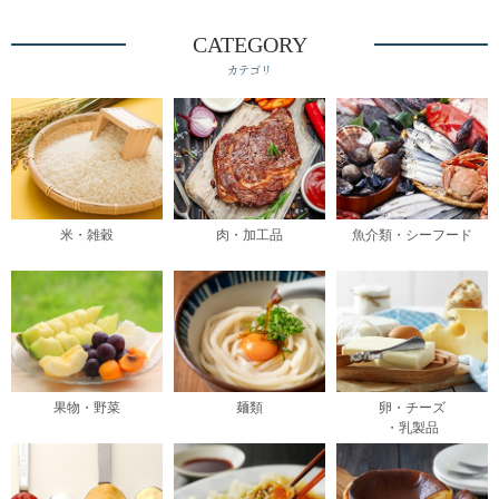
CATEGORY
カテゴリ
米・雑穀
肉・加工品
魚介類・シーフード
果物・野菜
麺類
卵・チーズ
・乳製品