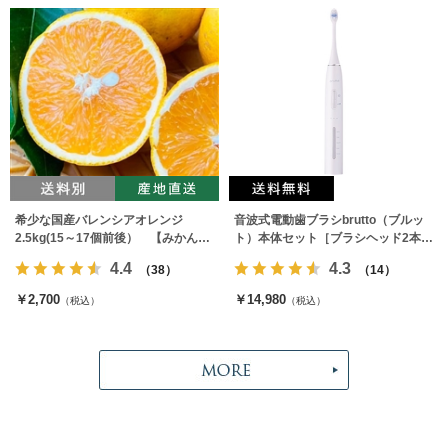
希少な国産バレンシアオレンジ
音波式電動歯ブラシbrutto（ブルッ
2.5kg(15～17個前後） 【みかんの
ト）本体セット［ブラシヘッド2本付
みっちゃん農園】
属］
4.4
4.3
（38）
（14）
￥2,700
￥14,980
（税込）
（税込）