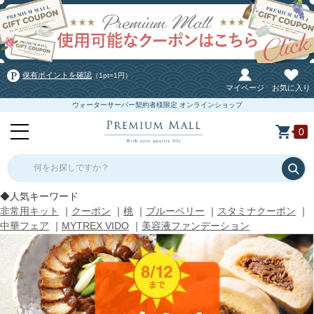
保有ポイントを確認
（1pt=1円）
マイページ
お気に入り
ウォーターサーバー契約者様限定 オンラインショップ
0
何をお探しですか？
◆人気キーワード
非常用キット
｜
クーポン
｜
桃
｜
ブルーベリー
｜
スタミナクーポン
｜
中華フェア
｜
MYTREX VIDO
｜
美容液ファンデーション