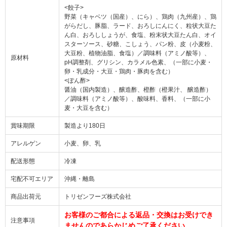
<餃子>
野菜（キャベツ（国産）、にら）、鶏肉（九州産）、鶏
がらだし、豚脂、ラード、おろしにんにく、粒状大豆た
ん白、おろししょうが、食塩、粉末状大豆たん白、オイ
スターソース、砂糖、こしょう、パン粉、皮（小麦粉、
大豆粉、植物油脂、食塩）／調味料（アミノ酸等）、
原材料
pH調整剤、グリシン、カラメル色素、（一部に小麦・
卵・乳成分・大豆・鶏肉・豚肉を含む）
<ぽん酢>
醤油（国内製造）、醸造酢、橙酢（橙果汁、 醸造酢）
／調味料（アミノ酸等）、酸味料、香料、（一部に小
麦・大豆を含む）
賞味期限
製造より180日
アレルゲン
小麦、卵、乳
配送形態
冷凍
宅配不可エリア
沖縄・離島
商品出荷元
トリゼンフーズ株式会社
お客様のご都合による返品・交換はお受けでき
注意事項
ませんのであらかじめご了承ください。