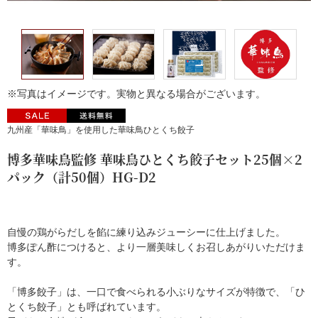
※写真はイメージです。実物と異なる場合がございます。
九州産「華味鳥」を使用した華味鳥ひとくち餃子
博多華味鳥監修 華味鳥ひとくち餃子セット25個×2
パック（計50個）HG-D2
自慢の鶏がらだしを餡に練り込みジューシーに仕上げました。
博多ぽん酢につけると、より一層美味しくお召しあがりいただけま
す。
「博多餃子」は、一口で食べられる小ぶりなサイズが特徴で、「ひ
とくち餃子」とも呼ばれています。