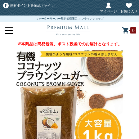
保有ポイントを確認
（1pt=1円）
マイページ
お気に入り
ウォーターサーバー契約者様限定 オンラインショップ
0
※本商品は簡易包装、ポスト投函でのお届けとなります。