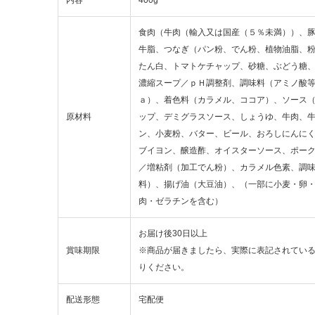
食肉（牛肉（輸入又は国産（５％未満））、
牛脂、つなぎ（パン粉、でん粉、植物油脂、
たん白、トマトケチャップ、砂糖、ぶどう糖
濃縮スープ／ｐＨ調整剤、調味料（アミノ酸
ａ）、着色料（カラメル、ココア）、ソース
原材料
ップ、デミグラスソース、しょうゆ、牛肉、
ン、小麦粉、バター、ビール、おろしにんに
ブイヨン、醸造酢、オイスターソース、ポー
／増粘剤（加工でん粉）、カラメル色素、調
料）、揚げ油（大豆油）、（一部に小麦・卵
肉・ゼラチンを含む）
お届け後30日以上
賞味期限
※商品が届きましたら、実際に表記されてい
りください。
配送形態
宅配便