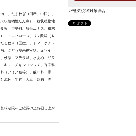
※軽減税率対象商品
豚肉）、たまねぎ（国産、中国）、
粉末状植物性たん白）、粒状植物性
、食塩、香辛料、酵母エキス、粉末
等）、トレハロース、リン酸塩（Ｎ
（たまねぎ（国産）、トマトケチャ
牛脂、ぶどう糖果糖液糖、赤ワイ
く、砂糖、マデラ酒、水あめ、野菜
クエキス、チキンコンソメ、香辛料
味料（アミノ酸等）、酸味料、香
・乳成分・牛肉・大豆・鶏肉・豚
る賞味期限をご確認の上お召し上が