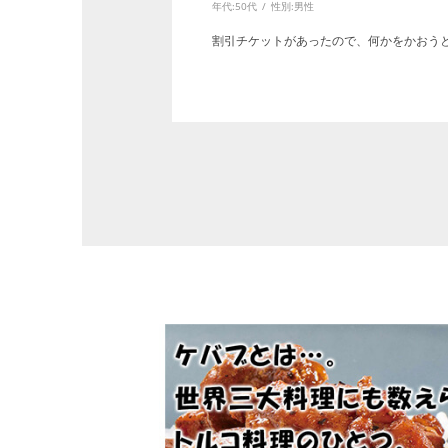
年代:
50代
性別:
男性
割引チケットがあったので、何かをかおう