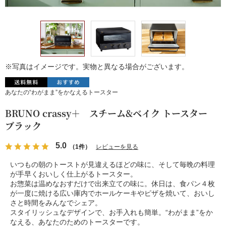
※写真はイメージです。実物と異なる場合がございます。
あなたの“わがまま”をかなえるトースター
BRUNO crassy＋ スチーム&ベイク トースター
ブラック
5.0
（1件）
レビューを見る
いつもの朝のトーストが見違えるほどの味に、そして毎晩の料理
が手早くおいしく仕上がるトースター。
お惣菜は温めなおすだけで出来立ての味に。休日は、食パン４枚
が一度に焼ける広い庫内でホールケーキやピザを焼いて、おいし
さと時間をみんなでシェア。
スタイリッシュなデザインで、お手入れも簡単。“わがまま”をか
なえる、あなたのためのトースターです。