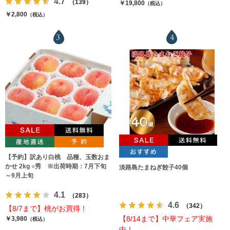
4.7
（139）
￥19,800
（税込）
￥2,800
（税込）
3
4
【予約】訳あり白桃 品種、玉数おま
かせ 2kg ○秀 ※出荷時期：7月下旬
淡路島たまねぎ餃子40個
～9月上旬
4.1
（283）
4.6
（342）
【8/7まで】桃がお買得！
【8/14まで】中華フェア実施
￥3,980
（税込）
中！