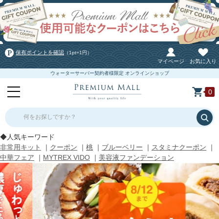
保有ポイントを確認
（1pt=1円）
マイページ
お気に入り
ウォーターサーバー契約者様限定 オンラインショップ
0
何をお探しですか？
◆人気キーワード
非常用キット
｜
クーポン
｜
桃
｜
ブルーベリー
｜
スタミナクーポン
｜
中華フェア
｜
MYTREX VIDO
｜
美容液ファンデーション