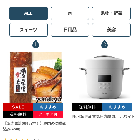
ALL
肉
果物・野菜
スイーツ
日用品
美容
1
2
Re･De Pot 電気圧力鍋 2L ホワイト
【販売累計688万本！】豚肉の味噌煮
込み 450g