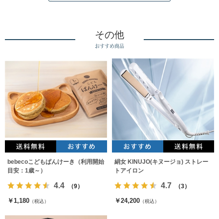
その他
おすすめ商品
bebecoこどもぱんけーき（利用開始
絹女 KINUJO(キヌージョ) ストレー
目安：1歳～）
トアイロン
4.4
4.7
（9）
（3）
￥1,180
￥24,200
（税込）
（税込）