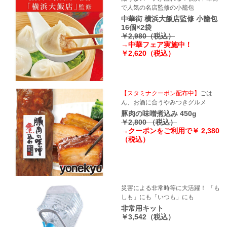
で人気の名店監修の小籠包
中華街 横浜大飯店監修 小籠包
16個×2袋
￥2,980（税込）
→中華フェア実施中！
￥2,620（税込）
【スタミナクーポン配布中】
ごは
ん、お酒に合うやみつきグルメ
豚肉の味噌煮込み 450g
￥2,800 （税込）
→クーポンをご利用で￥ 2,380
（税込）
災害による非常時等に大活躍！ 「も
しも」にも「いつも」にも
非常用キット
￥3,542（税込）