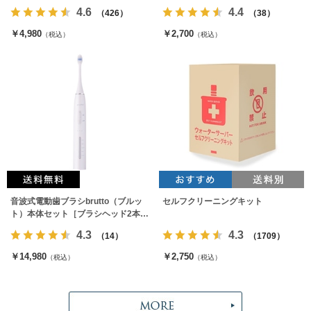
みっちゃん農園】
4.6
4.4
（426）
（38）
￥4,980
￥2,700
（税込）
（税込）
音波式電動歯ブラシbrutto（ブルッ
セルフクリーニングキット
ト）本体セット［ブラシヘッド2本付
属］
4.3
4.3
（14）
（1709）
￥14,980
￥2,750
（税込）
（税込）