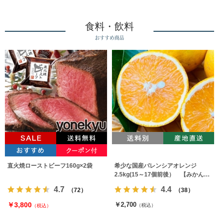
食料・飲料
おすすめ商品
直火焼ローストビーフ160g×2袋
希少な国産バレンシアオレンジ
2.5kg(15～17個前後） 【みかんの
みっちゃん農園】
4.7
4.4
（72）
（38）
￥3,800
￥2,700
（税込）
（税込）