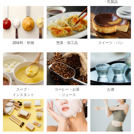
・乳製品
調味料・乾物
惣菜・加工品
スイーツ・パン
スープ・
コーヒー・お茶
お酒
インスタント
・ジュース