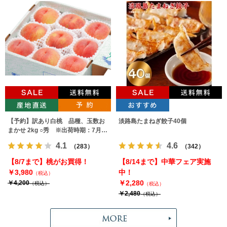
【予約】訳あり白桃 品種、玉数お
淡路島たまねぎ餃子40個
まかせ 2kg ○秀 ※出荷時期：7月下
旬～9月上旬
4.1
4.6
（283）
（342）
【8/7まで】桃がお買得！
【8/14まで】中華フェア実施
￥3,980
中！
（税込）
￥2,280
￥4,200
（税込）
（税込）
￥2,480
（税込）