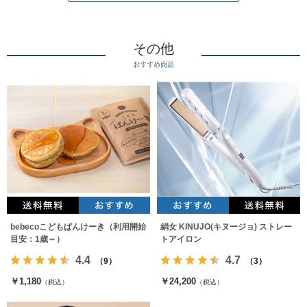
その他
おすすめ商品
bebecoこどもぱんけーき（利用開始
絹女 KINUJO(キヌージョ) ストレー
目安：1歳～）
トアイロン
4.4
4.7
（9）
（3）
￥1,180
￥24,200
（税込）
（税込）