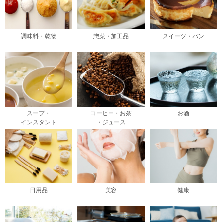
調味料・乾物
惣菜・加工品
スイーツ・パン
スープ・
コーヒー・お茶
お酒
インスタント
・ジュース
日用品
美容
健康