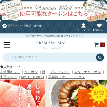
保有ポイントを確認
（1pt=1円）
マイページ
お気に入り
ウォーターサーバー契約者様限定 オンラインショップ
0
何をお探しですか？
◆人気キーワード
非常用キット
｜
クーポン
｜
桃
｜
ブルーベリー
｜
スタミナクーポン
｜
中華フェア
｜
MYTREX VIDO
｜
美容液ファンデーション