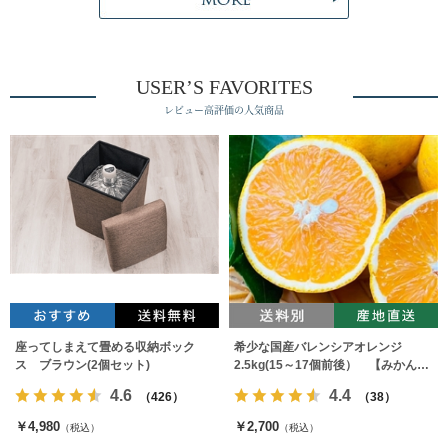
USER’S FAVORITES
レビュー高評価の人気商品
座ってしまえて畳める収納ボック
希少な国産バレンシアオレンジ
ス ブラウン(2個セット)
2.5kg(15～17個前後） 【みかんの
みっちゃん農園】
4.6
4.4
（426）
（38）
￥4,980
￥2,700
（税込）
（税込）