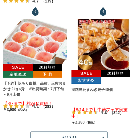
4.7
（139）
3
4
【予約】訳あり白桃 品種、玉数おま
かせ 2kg ○秀 ※出荷時期：7月下旬
淡路島たまねぎ餃子40個
～9月上旬
【8/7まで】桃がお買得！
4.1
（283）
【8/14まで】中華フェア実施
￥3,980
（税込）
4.6
（342）
中！
￥2,280
（税込）