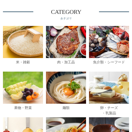
CATEGORY
カテゴリ
米・雑穀
肉・加工品
魚介類・シーフード
果物・野菜
麺類
卵・チーズ
・乳製品