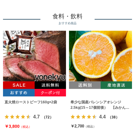
食料・飲料
おすすめ商品
直火焼ローストビーフ160g×2袋
希少な国産バレンシアオレンジ
2.5kg(15～17個前後） 【みかんの
みっちゃん農園】
4.7
4.4
（72）
（38）
￥3,800
￥2,700
（税込）
（税込）