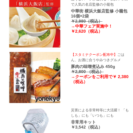
で人気の名店監修の小籠包
中華街 横浜大飯店監修 小籠包
16個×2袋
￥2,980（税込）
→中華フェア実施中！
￥2,620（税込）
【スタミナクーポン配布中】
ごは
ん、お酒に合うやみつきグルメ
豚肉の味噌煮込み 450g
￥2,800 （税込）
→クーポンをご利用で￥ 2,380
（税込）
災害による非常時等に大活躍！ 「も
しも」にも「いつも」にも
非常用キット
￥3,542（税込）