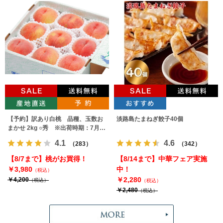
【予約】訳あり白桃 品種、玉数お
淡路島たまねぎ餃子40個
まかせ 2kg ○秀 ※出荷時期：7月下
旬～9月上旬
4.1
4.6
（283）
（342）
【8/7まで】桃がお買得！
【8/14まで】中華フェア実施
￥3,980
中！
（税込）
￥2,280
￥4,200
（税込）
（税込）
￥2,480
（税込）