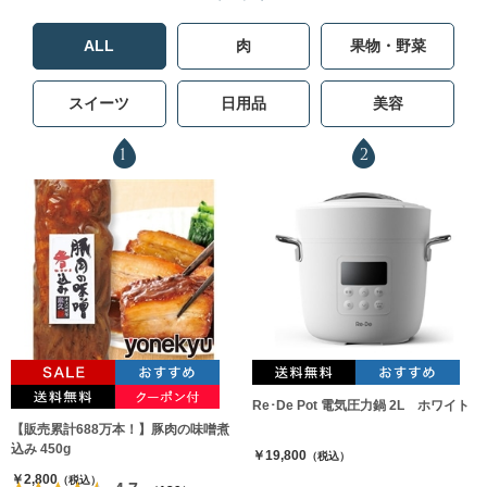
ALL
肉
果物・野菜
スイーツ
日用品
美容
1
2
Re･De Pot 電気圧力鍋 2L ホワイト
【販売累計688万本！】豚肉の味噌煮
込み 450g
￥19,800
（税込）
￥2,800
（税込）