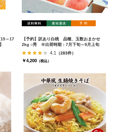
15～17
【予約】訳あり白桃 品種、玉数おまかせ
】
2kg ○秀 ※出荷時期：7月下旬～9月上旬
4.1
（283件）
￥4,200
（税込）