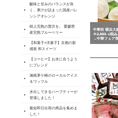
酸味と甘みのバランスが良
く、果汁が詰まった国産バレ
ンシアオレンジ
樹上完熟の贅沢を。 愛媛県
中華街 横浜大飯
産完熟ブルーベリー
￥2,980（税
→中華フェア実
【和菓子×洋菓子】京都の新
感覚 和スイーツ
【コーヒー】お水に合うよう
にブレンド
湘南茅ケ崎のローカルアイス
＆ワッフル
水出しできるハーブティーが
登場しました！
最短即日出荷の商品を集めま
した！