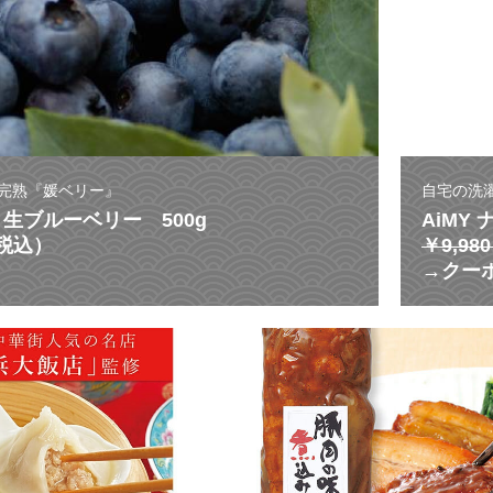
完熟『媛ベリー』
自宅の洗
生ブルーベリー 500g
AiMY
（税込）
￥9,9
→クーポ
激
う
ま
ス
ー
プ
が
溢