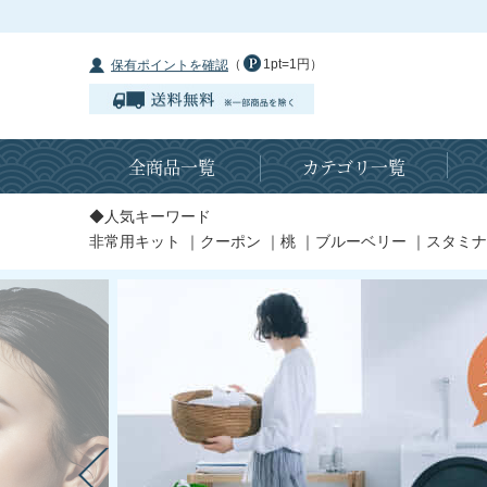
（
1pt=1円）
保有ポイントを確認
全商品一覧
カテゴリ一覧
◆人気キーワード
非常用キット
｜
クーポン
｜
桃
｜
ブルーベリー
｜
スタミナ