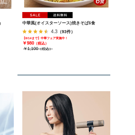
g
中華風(オイスターソース)焼きそば6食
4.3
（93件）
【8/14まで】中華フェア実施中！
￥980
（税込）
￥1,100
（税込）