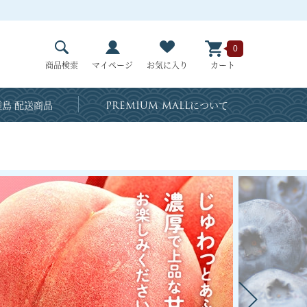
0
商品検索
マイページ
お気に入り
カート
島 配送商品
PREMIUM MALL
について