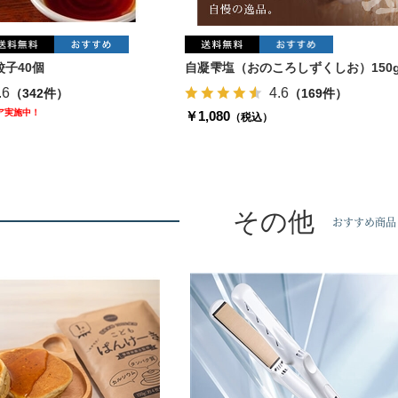
子40個
自凝雫塩（おのころしずくしお）150
.6
4.6
（342件）
（169件）
ェア実施中！
￥1,080
（税込）
その他
おすすめ商品