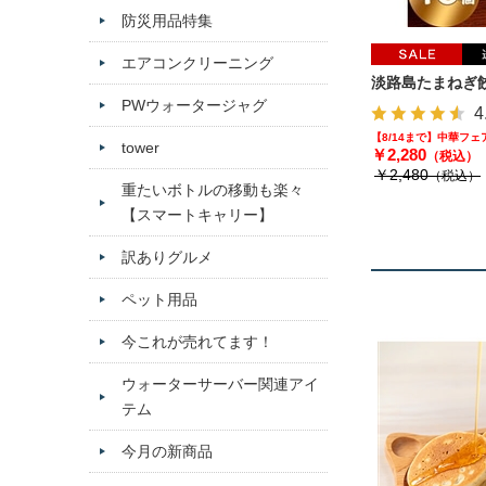
防災用品特集
エアコンクリーニング
淡路島たまねぎ餃
PWウォータージャグ
4
【8/14まで】中華フ
tower
￥2,280
（税込）
￥2,480
（税込）
重たいボトルの移動も楽々
【スマートキャリー】
訳ありグルメ
ペット用品
今これが売れてます！
ウォーターサーバー関連アイ
テム
今月の新商品