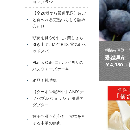
ョンブラシ
【全20種から厳選配送】皮ご
と食べれる完熟いちじく詰め
合わせ
頭皮を健やかにし､美しさも
引き出す｡ MYTREX 電気針ヘ
朝摘み直送・
ッドスパ
愛媛県産 
Plants Cafe コハルビヨリの
￥4,980
バスクチーズケーキ
絶品！桃特集
【クーポン配布中】AiMY ナ
ノバブル ウォッシュ 洗濯ア
ダプター
餃子も麺も点心も！食欲をそ
そる中華の祭典