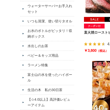
ウォーターサーバーお手入れ
セット
いつも清潔、使い切りタオル
お水のボトルがピッタリ！収
直火焼ローストビ
納ボックス
4
水出しのお茶
￥3,800
（税込）
ベビー＆キッズ用品
ラーメン特集
富士山の水を使ったハイボー
ル
生活の木 私の30日茶
【☆4.0以上】高評価レビュ
ーアイテム