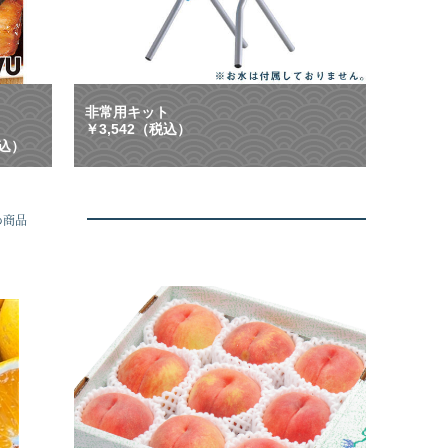
ン
等
配
に
布
大
中
活
】
躍
ご
！
非常用キット
は
「
￥3,542（税込）
ん
も
税込）
、
し
お
も
酒
」
に
に
め商品
合
も
う
「
や
い
み
つ
つ
も
き
」
グ
に
ル
も
メ