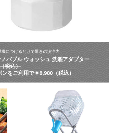
濯機につけるだけで驚きの洗浄力
 ナノバブル ウォッシュ 洗濯アダプター
80（税込）
ンをご利用で￥8,980（税込）
【
災
ス
害
タ
に
ミ
よ
ナ
る
ク
非
ー
常
ポ
時