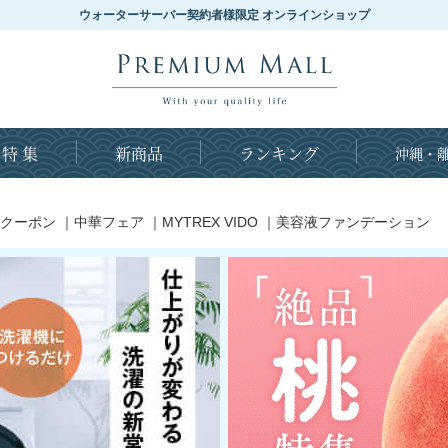
ウォーターサーバー契約者様限定 オンラインショップ
特 集
新商品
ランキング
沖縄・離
クーポン
｜
中華フェア
｜
MYTREX VIDO
｜
美容液ファンデーション