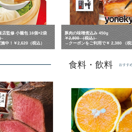
れ
る
！
横
浜
中
店監修 小籠包 16個×2袋
豚肉の味噌煮込み 450g
華
込）
￥2,800 （税込）
街
施中！￥2,620（税込）
→クーポンをご利用で￥ 2,380 （
で
人
気
食料・飲料
の
おすす
名
店
監
修
の
小
籠
包