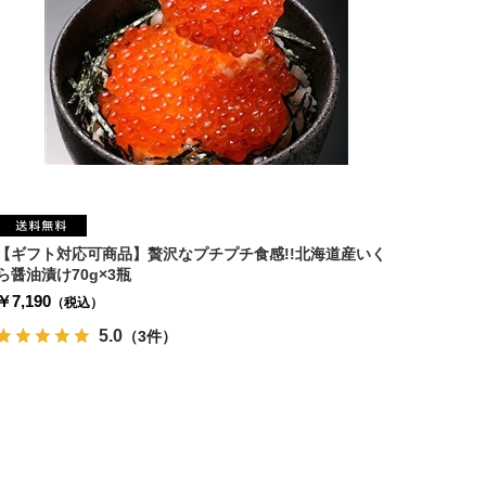
【ギフト対応可商品】贅沢なプチプチ食感!!北海道産いく
ら醤油漬け70g×3瓶
￥7,190
（税込）
5.0
（3件）