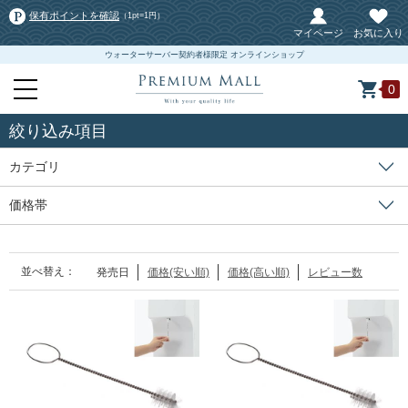
保有ポイントを確認
（1pt=1円）
マイページ
お気に入り
ウォーターサーバー契約者様限定 オンラインショップ
0
絞り込み項目
カテゴリ
価格帯
並べ替え：
発売日
価格(安い順)
価格(高い順)
レビュー数