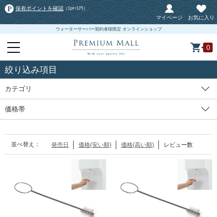
保有ポイントを確認
（1pt=1円）
マイページ
お気に入り
ウォーターサーバー契約者様限定 オンラインショップ
0
絞り込み項目
カテゴリ
価格帯
並べ替え：
発売日
価格(安い順)
価格(高い順)
レビュー数