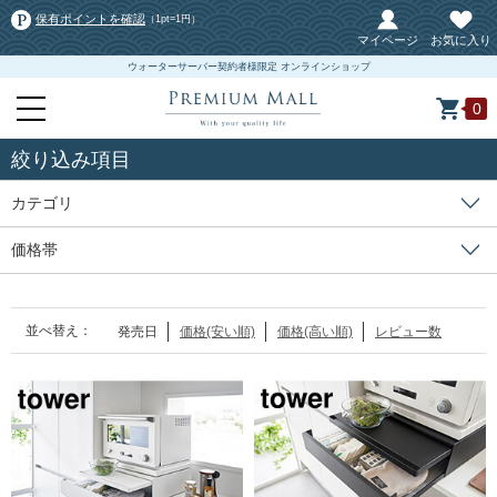
保有ポイントを確認
（1pt=1円）
マイページ
お気に入り
ウォーターサーバー契約者様限定 オンラインショップ
0
絞り込み項目
カテゴリ
価格帯
並べ替え：
発売日
価格(安い順)
価格(高い順)
レビュー数