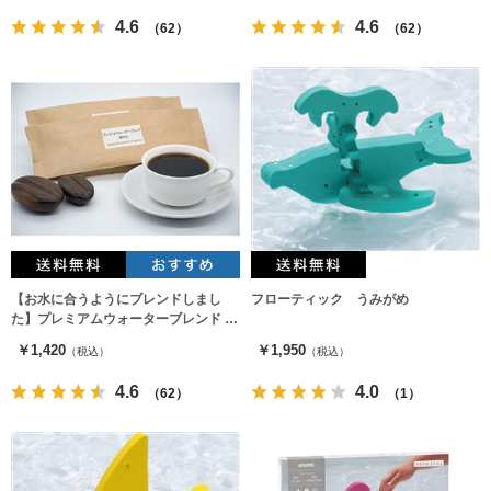
4.6
4.6
（62）
（62）
【お水に合うようにブレンドしまし
フローティック うみがめ
た】プレミアムウォーターブレンド ～
爽やか～（豆）
￥1,420
￥1,950
（税込）
（税込）
4.6
4.0
（62）
（1）