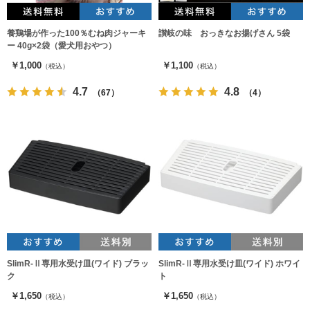
養鶏場が作った100％むね肉ジャーキ
讃岐の味 おっきなお揚げさん 5袋
ー 40g×2袋（愛犬用おやつ）
￥1,000
￥1,100
（税込）
（税込）
4.7
4.8
（67）
（4）
SlimR-Ⅱ専用水受け皿(ワイド) ブラッ
SlimR-Ⅱ専用水受け皿(ワイド) ホワイ
ク
ト
￥1,650
￥1,650
（税込）
（税込）