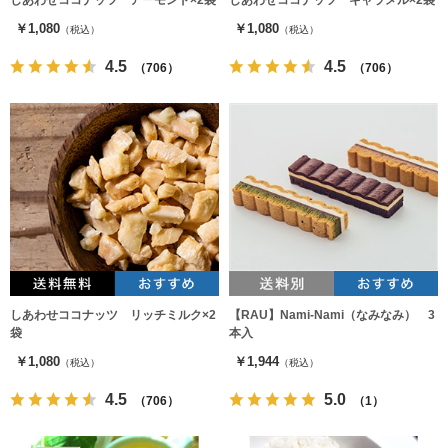
しあわせココナッツ アーモンド×2袋
しあわせココナッツ キャラメル×2袋
￥1,080
￥1,080
（税込）
（税込）
4.5
4.5
（706）
（706）
しあわせココナッツ リッチミルク×2
【RAU】Nami-Nami（なみなみ） 3
袋
本入
￥1,080
￥1,944
（税込）
（税込）
4.5
5.0
（706）
（1）