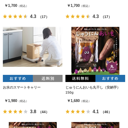
ジュ
ジュ
￥1,700
￥1,700
（税込）
（税込）
4.3
4.3
（17）
（17）
お水のスマートキャリー
じゅうにんおいも丸干し（安納芋）
150g
￥1,980
￥1,680
（税込）
（税込）
3.8
4.1
（44）
（46）