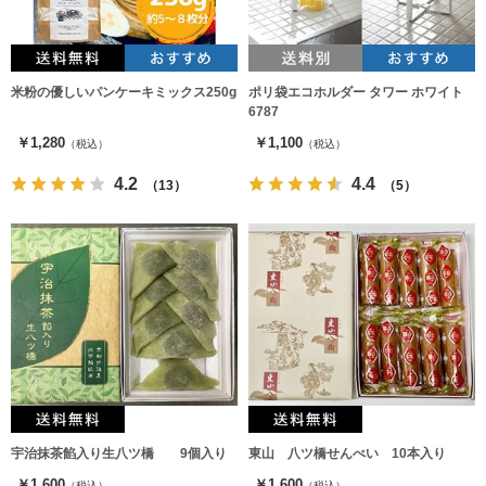
米粉の優しいパンケーキミックス250g
ポリ袋エコホルダー タワー ホワイト
6787
￥1,280
￥1,100
（税込）
（税込）
4.2
4.4
（13）
（5）
宇治抹茶餡入り生八ツ橋 9個入り
東山 八ツ橋せんべい 10本入り
￥1,600
￥1,600
（税込）
（税込）