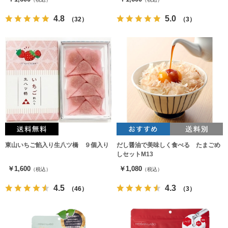
4.8
5.0
（32）
（3）
東山いちご餡入り生八ツ橋 ９個入り
だし醤油で美味しく食べる たまごめ
しセットM13
￥1,600
￥1,080
（税込）
（税込）
4.5
4.3
（46）
（3）