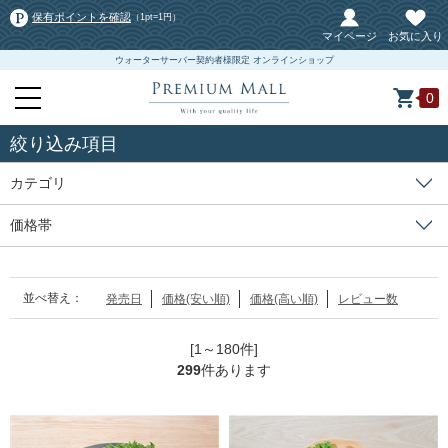
保有ポイントを確認
（1pt=1円）
マイページ
お気に入り
ウォーターサーバー契約者様限定 オンラインショップ
0
絞り込み項目
カテゴリ
価格帯
並べ替え：
発売日
価格(安い順)
価格(高い順)
レビュー数
[1～180件]
299
件あります