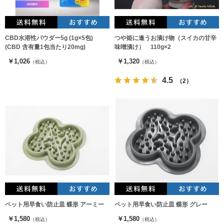
CBD水溶性パウダー5g (1g×5包)
つや姫に逢うお漬け物（スイカの甘辛
(CBD 含有量1包当たり20mg)
味噌漬け） 110g×2
￥1,026
￥1,320
（税込）
（税込）
4.5
（2）
ペット用早食い防止皿 蝶形 アーミー
ペット用早食い防止皿 蝶形 グレー
￥1,580
￥1,580
（税込）
（税込）