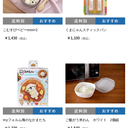
こむすびベビーmini×2
くまにゃんスティックパン
￥1,430
￥1,100
（税込）
（税込）
myフォルム海のなかまたち
ご飯がう米わん ホワイト 2個組