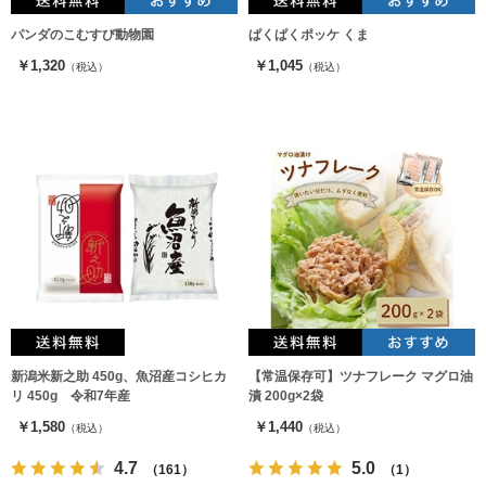
パンダのこむすび動物園
ぱくぱくポッケ くま
￥1,320
￥1,045
（税込）
（税込）
新潟米新之助 450g、魚沼産コシヒカ
【常温保存可】ツナフレーク マグロ油
リ 450g 令和7年産
漬 200g×2袋
￥1,580
￥1,440
（税込）
（税込）
4.7
5.0
（161）
（1）