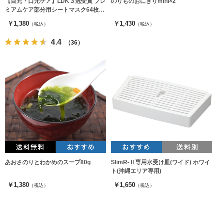
【目元・口元ケア】LDK３冠受賞 プレ
のりものおにぎりmini×2
ミアムケア部分用シートマスク64枚入
り×２袋 MDSKIN LABO
￥1,380
￥1,430
（税込）
（税込）
4.4
（36）
あおさのりとわかめのスープ80g
SlimR-Ⅱ専用水受け皿(ワイド) ホワイ
ト(沖縄エリア専用)
￥1,380
￥1,650
（税込）
（税込）