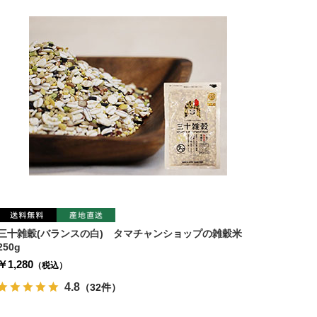
三十雑穀(バランスの白) タマチャンショップの雑穀米
250g
￥1,280
（税込）
4.8
（32件）