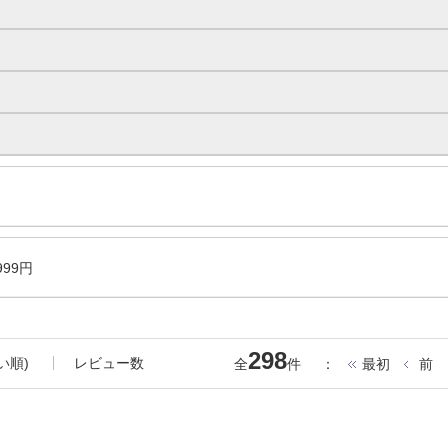
999円
298
い順)
レビュー数
全
件
：
最初
前