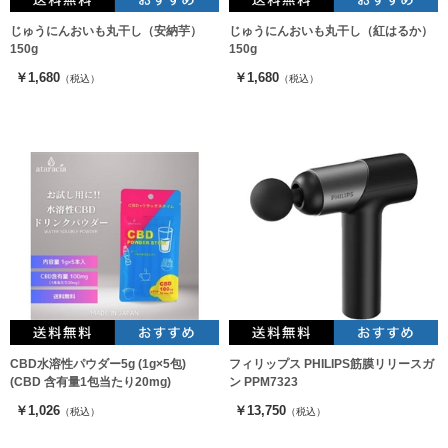
じゅうにんおいも丸干し（安納芋）
じゅうにんおいも丸干し（紅はるか）
150g
150g
￥1,680
￥1,680
（税込）
（税込）
CBD水溶性パウダー5g (1g×5包)
フィリップス PHILIPS筋膜リリースガ
(CBD 含有量1包当たり20mg)
ン PPM7323
￥1,026
￥13,750
（税込）
（税込）