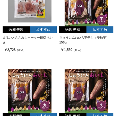
まるごとささみジャーキー細切り1ｋ
じゅうにんおいも平干し（安納芋）
ｇ
150g
￥2,728
￥1,560
（税込）
（税込）