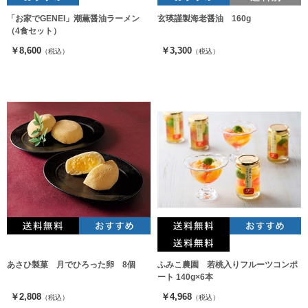
「お家でGENEI」潮薫醤油ラーメン
玄瑛謹製海老醤油 160g
（4食セット）
￥8,600
￥3,300
（税込）
（税込）
あさひ製菓 月でひろった卵 8個
ふみこ農園 若桃入りフルーツコンポ
ート 140g×6本
￥2,808
￥4,968
（税込）
（税込）