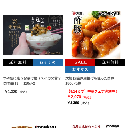
つや姫に逢うお漬け物（スイカの甘辛
大龍 国産豚唐揚げを使った酢豚
味噌漬け） 110g×2
180g×5袋
￥1,320
【8/14まで】中華フェア実施中！
（税込）
￥2,970
（税込）
￥3,380
（税込）