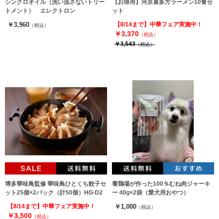
シンクロオイル（洗い流さないトリー
【お得用】河京喜多方ラーメン10食セ
トメント） エレクトロン
ット
￥3,960
【8/14まで】中華フェア実施中！
（税込）
￥3,370
（税込）
￥3,543
（税込）
博多華味鳥監修 華味鳥ひとくち餃子セ
養鶏場が作った100％むね肉ジャーキ
ット25個×2パック（計50個）HG-D2
ー 40g×2袋（愛犬用おやつ）
【8/14まで】中華フェア実施中！
￥1,000
（税込）
￥3,500
（税込）