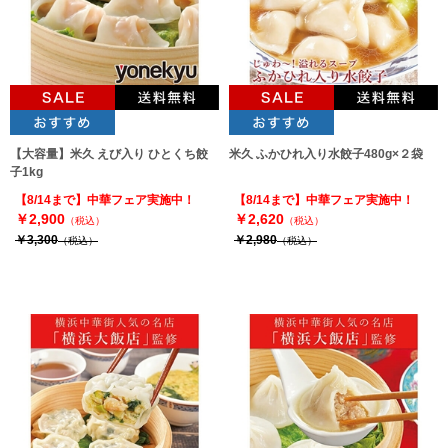
【大容量】米久 えび入り ひとくち餃
米久 ふかひれ入り水餃子480g×２袋
子1kg
【8/14まで】中華フェア実施中！
【8/14まで】中華フェア実施中！
￥2,900
￥2,620
（税込）
（税込）
￥3,300
￥2,980
（税込）
（税込）