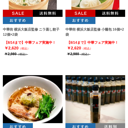
中華街 横浜大飯店監修 ニラ蒸し餃子
中華街 横浜大飯店監修 小籠包 16個×2
12個×2袋
袋
【8/14まで】中華フェア実施中！
【8/14まで】中華フェア実施中！
￥2,620
￥2,620
（税込）
（税込）
￥2,980
￥2,980
（税込）
（税込）