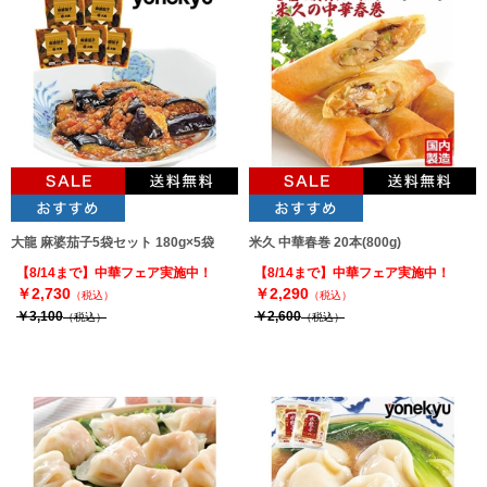
大龍 麻婆茄子5袋セット 180g×5袋
米久 中華春巻 20本(800g)
【8/14まで】中華フェア実施中！
【8/14まで】中華フェア実施中！
￥2,730
￥2,290
（税込）
（税込）
￥3,100
￥2,600
（税込）
（税込）