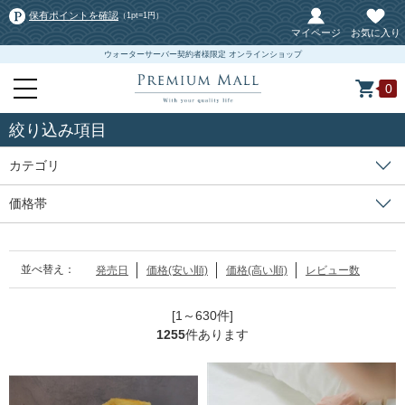
保有ポイントを確認
（1pt=1円）
マイページ
お気に入り
ウォーターサーバー契約者様限定 オンラインショップ
0
絞り込み項目
カテゴリ
価格帯
並べ替え：
発売日
価格(安い順)
価格(高い順)
レビュー数
[1～630件]
1255
件あります