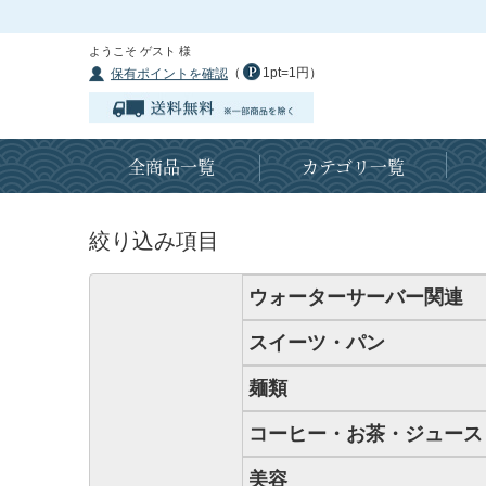
ようこそ ゲスト 様
（
1pt=1円）
保有ポイントを確認
全商品一覧
カテゴリ一覧
絞り込み項目
ウォーターサーバー関連
スイーツ・パン
麺類
コーヒー・お茶・ジュース
美容