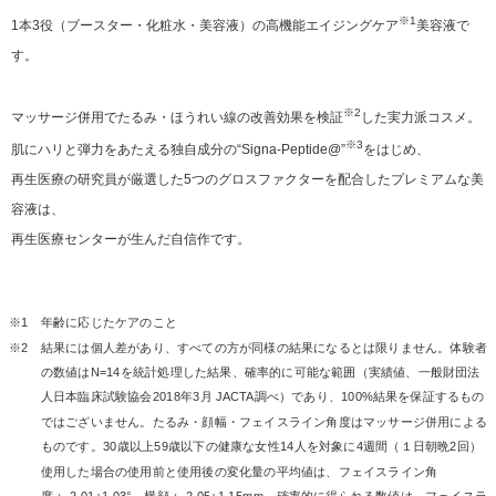
※1
1本3役（ブースター・化粧水・美容液）の高機能エイジングケア
美容液で
す。
※2
マッサージ併用でたるみ・ほうれい線の改善効果を検証
した実力派コスメ。
※3
肌にハリと弾力をあたえる独自成分の“Signa-Peptide@”
をはじめ、
再生医療の研究員が厳選した5つのグロスファクターを配合したプレミアムな美
容液は、
再生医療センターが生んだ自信作です。
※1
年齢に応じたケアのこと
※2
結果には個人差があり、すべての方が同様の結果になるとは限りません。体験者
の数値はN=14を統計処理した結果、確率的に可能な範囲（実績値、一般財団法
人日本臨床試験協会2018年3月 JACTA調べ）であり、100%結果を保証するもの
ではございません。たるみ・顔幅・フェイスライン角度はマッサージ併用による
ものです。30歳以上59歳以下の健康な女性14人を対象に4週間（１日朝晩2回）
使用した場合の使用前と使用後の変化量の平均値は、フェイスライン角
度：-2.01±1.03°、横顔：-2.05±1.15mm。確率的に得られる数値は、フェイスラ