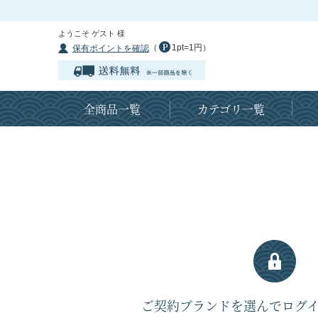
ようこそ ゲスト 様
（
1pt=1円）
保有ポイントを確認
全商品一覧
カテゴリ一覧
ご契約ブランドを選んでログ