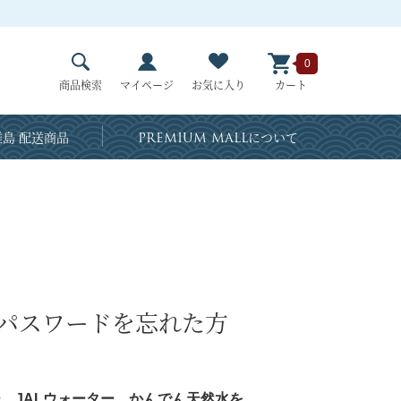
0
商品検索
マイページ
お気に入り
カート
島 配送商品
PREMIUM MALL
について
・パスワードを忘れた方
、JALウォーター、かんでん天然水を