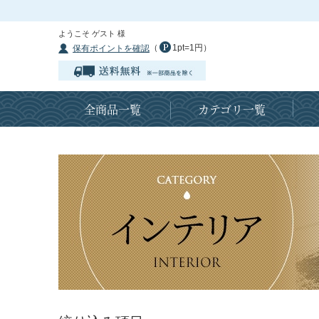
ようこそ ゲスト 様
（
1pt=1円）
保有ポイントを確認
全商品一覧
カテゴリ一覧